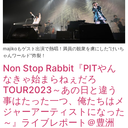
majikoもゲスト出演で熱唱！満員の観衆を虜にした“けいち
ゃんワールド”炸裂！
Non Stop Rabbit『PITやん
なきゃ始まらねぇだろ
TOUR2023～あの日と違う
事はたった一つ、俺たちはメ
ジャーアーティストになった
～』ライブレポート＠豊洲