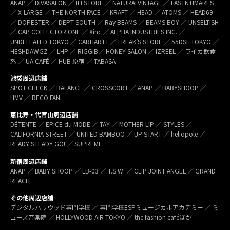
ANAP ／ DIVASALON ／ ILLSTORE ／ NATURALVINTAGE ／ LASTNTIMARES
／ X-LARGE ／ THE NORTH FACE ／ KRAFT ／ HEAD ／ ATOMS ／ HEAD69
／ DOPESTER ／ DEPT SOUTH ／ Ray BEAMS ／ BEAMS BOY ／ UNSELTISH
／ CAP COLLECTOR ONE ／ Xinc ／ ALPHA INDUSTRIES INC. ／
UNDEFEATED TOKYO ／ CARHARTT ／ FREAK’S STORE ／ 55DSL TOKYO ／
HESHDAWGZ ／ LHP ／ RIGGIB／ HONEY SALON ／ IZREEL ／ ライカ飲食
系 ／ UA CAFÉ ／ HUB 原宿 ／ TABASA
池袋周辺店舗
SPOT CHECK ／ BALANCE ／ CROSSCORT ／ ANAP ／ BABYSHOOP ／
HMV ／ RECO FAN
恵比寿・代官山周辺店舗
DÉTENTE ／ EPICE du MODE ／ TAY ／ MOTHER LIP ／ STYLES ／
CALIFORNIA STREET ／ UNITED BAMBOO ／ UP START ／ heliopole ／
READY STEADY GO! ／ SUPREME
新宿周辺店舗
ANAP ／ BABY SHOOP ／ LB-03 ／ T.S.W. ／ CLIP JOINT ANGEL ／ GRAND
REACH
その他周辺店舗
デジタルハリウッド専門学校 ／ 専門学校ESPミュージカルアカデミー ／ ミ
ューズ音楽院 ／ HOLLYWOOD AIR TOKYO ／ the fashion caféほか