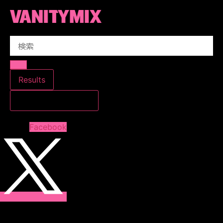
コ
ン
テ
Search
ン
...
ツ
に
ス
Results
キ
すべての結果を見る
ッ
プ
Facebook