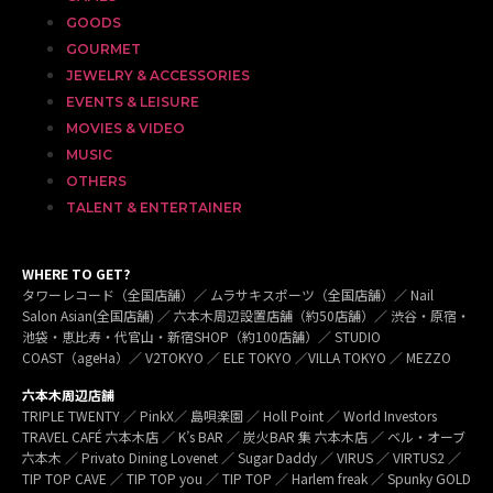
GOODS
GOURMET
JEWELRY & ACCESSORIES
EVENTS & LEISURE
MOVIES & VIDEO
MUSIC
OTHERS
TALENT & ENTERTAINER
WHERE TO GET?
タワーレコード（全国店舗）／ ムラサキスポーツ（全国店舗）／ Nail
Salon Asian(全国店舗) ／ 六本木周辺設置店舗（約50店舗）／ 渋谷・原宿・
池袋・恵比寿・代官山・新宿SHOP（約100店舗）／ STUDIO
COAST（ageHa）／ V2TOKYO ／ ELE TOKYO ／VILLA TOKYO ／ MEZZO
六本木周辺店舗
TRIPLE TWENTY ／ PinkX／ 島唄楽園 ／ Holl Point ／ World Investors
TRAVEL CAFÉ 六本木店 ／ K’s BAR ／ 炭火BAR 集 六本木店 ／ ベル・オーブ
六本木 ／ Privato Dining Lovenet ／ Sugar Daddy ／ VIRUS ／ VIRTUS2 ／
TIP TOP CAVE ／ TIP TOP you ／ TIP TOP ／ Harlem freak ／ Spunky GOLD