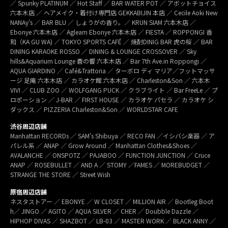
／ Spunky PLATINUM ／ Hot Staff ／ BAR WATER POT ／ アボットチョイス
六本木店 ／ ヘアメイク・着付け専門店 GEKKABIJIN 本店 ／ Cecile Aoki New
NANAy’s ／ BAR BLU ／ しょうがの香り。／ KRUN SIAM 六本木店 ／
Ebonye 六本木店 ／ Agleam Ebonye 六本木店 ／ FIESTA ／ ROPPONGI 香
和（KA GU WA) ／ TOKYO SPORTS CAFÉ ／ 焼酎DINIG BAR 虎の桜 ／ BAR
DINING KARAOKE ROSSO ／ DINING & LOUNGE CROSSOVER ／ Sky
hills&Aquarium Lounge 蒼の響 六本木店 ／ Bar 7th Ave.in Roppongi ／
AQUA GIARDINO ／ Café&Trattoria ／ ターボロ ディ マリア／フットマッサ
ージ 足庵 六本木店 ／ カラオケ館 六本木店 ／ Charleston&Son ／ 六本木
VIVI ／ CLUB ZOO ／ WOLFGANG PUCK ／ クラブライト ／ Bar FreeLe ／ プ
ロポーション ／ J-BAR ／ FIRST HOUSE ／ カラオケ パセラ ／ カラオケ シ
ダックス ／ PIZZERIA Charleston&Son ／ WORLDSTAR CAFE
渋谷周辺店舗
Manhattan RECORDs ／ SAM’s Shibuya ／ RECO FAN ／イシバシ楽器 ／ ア
パレル系 ／ ANAP ／ Grow Around ／ Manhattan Clothes&Shoes ／
AVALANCHE ／ ONSPOTZ ／ PAJABOO ／ FUNCTION JUNCTION ／ Cruce
ANAP ／ ROSEBULLET ／ AND A ／ STOMY ／FAMES ／ MOREBUDGET ／
STRANGE THE STORE ／ Street Wish
原宿周辺店舗
ネスタストアー ／ EBONYE ／ W CLOSET ／ MILLION AIR ／ Bootleg Boot
h／ JINGO ／ AGITO ／ AQUA SILVER ／ CHER ／ Doubble Dazzle ／
HIPHOP DIVAS ／ SHAZBOT ／ LB-03 ／ MASTER WORK ／ BLACK ANNY ／