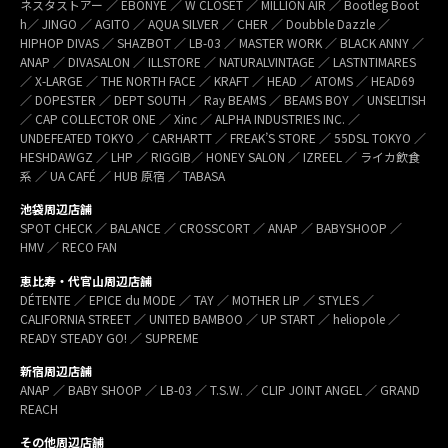
ネスタストアー ／ EBONYE ／ W CLOSET ／ MILLION AIR ／ Bootleg Boot
h／ JINGO ／ AGITO ／ AQUA SILVER ／ CHER ／ Doubble Dazzle ／
HIPHOP DIVAS ／ SHAZBOT ／ LB-03 ／ MASTER WORK ／ BLACK ANNY ／
ANAP ／ DIVASALON ／ ILLSTORE ／ NATURALVINTAGE ／ LASTNTIMARES
／ X-LARGE ／ THE NORTH FACE ／ KRAFT ／ HEAD ／ ATOMS ／ HEAD69
／ DOPESTER ／ DEPT SOUTH ／ Ray BEAMS ／ BEAMS BOY ／ UNSELTISH
／ CAP COLLECTOR ONE ／ Xinc ／ ALPHA INDUSTRIES INC. ／
UNDEFEATED TOKYO ／ CARHARTT ／ FREAK’S STORE ／ 55DSL TOKYO ／
HESHDAWGZ ／ LHP ／ RIGGIB／ HONEY SALON ／ IZREEL ／ ライカ飲食
系 ／ UA CAFÉ ／ HUB 原宿 ／ TABASA
池袋周辺店舗
SPOT CHECK ／ BALANCE ／ CROSSCORT ／ ANAP ／ BABYSHOOP ／
HMV ／ RECO FAN
恵比寿・代官山周辺店舗
DÉTENTE ／ EPICE du MODE ／ TAY ／ MOTHER LIP ／ STYLES ／
CALIFORNIA STREET ／ UNITED BAMBOO ／ UP START ／ heliopole ／
READY STEADY GO! ／ SUPREME
新宿周辺店舗
ANAP ／ BABY SHOOP ／ LB-03 ／ T.S.W. ／ CLIP JOINT ANGEL ／ GRAND
REACH
その他周辺店舗