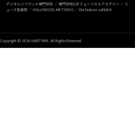
デジタルハリウッド専門学校 ／ 専門学校ESPミュージカルアカデミー ／ ミ
ューズ音楽院 ／ HOLLYWOOD AIR TOKYO ／ the fashion caféほか
Copyright © 2026 VANITYMIX. All Rights Reserved.