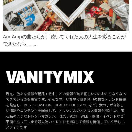
Am Ampの曲たちが、聴いてくれた人の人生を彩ることが
できたなら……。
現在、色々な情報が錯乱する中、どの情報が旬で正しいのかわからなくなっ
てきているのも事実です。そんな中、いち早く世界各地の旬なトレンド情報
を発信し、MUSIC・FASHION・BEAUTY・LIFE STYLEなど、女の子が今欲し
い情報やコンテンツを網羅して、オリジナルのオススメ情報もMIXした、宝
石箱のようなトレンドマガジン。 また、雑誌・WEB・映像・イベントなど
平面からリアルまで最先端のトレンドをMIXして情報を発信していく新しい
メディアです