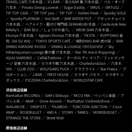
TRAVEL CAFÉ 六本木店 ／ K’s BAR ／ 炭火BAR 集 六本木店 ／ ベル・オーブ
六本木 ／ Privato Dining Lovenet ／ Sugar Daddy ／ VIRUS ／ VIRTUS2 ／
TIP TOP CAVE ／ TIP TOP you ／ TIP TOP ／ Harlem freak ／ Spunky GOLD
／ Spunky PLATINUM ／ Hot Staff ／ BAR WATER POT ／ アボットチョイス
六本木店 ／ ヘアメイク・着付け専門店 GEKKABIJIN 本店 ／ Cecile Aoki New
NANAy’s ／ BAR BLU ／ しょうがの香り。／ KRUN SIAM 六本木店 ／
Ebonye 六本木店 ／ Agleam Ebonye 六本木店 ／ FIESTA ／ ROPPONGI 香
和（KA GU WA) ／ TOKYO SPORTS CAFÉ ／ 焼酎DINIG BAR 虎の桜 ／ BAR
DINING KARAOKE ROSSO ／ DINING & LOUNGE CROSSOVER ／ Sky
hills&Aquarium Lounge 蒼の響 六本木店 ／ Bar 7th Ave.in Roppongi ／
AQUA GIARDINO ／ Café&Trattoria ／ ターボロ ディ マリア／フットマッサ
ージ 足庵 六本木店 ／ カラオケ館 六本木店 ／ Charleston&Son ／ 六本木
VIVI ／ CLUB ZOO ／ WOLFGANG PUCK ／ クラブライト ／ Bar FreeLe ／ プ
ロポーション ／ J-BAR ／ FIRST HOUSE ／ カラオケ パセラ ／ カラオケ シ
ダックス ／ PIZZERIA Charleston&Son ／ WORLDSTAR CAFE
渋谷周辺店舗
Manhattan RECORDs ／ SAM’s Shibuya ／ RECO FAN ／イシバシ楽器 ／ ア
パレル系 ／ ANAP ／ Grow Around ／ Manhattan Clothes&Shoes ／
AVALANCHE ／ ONSPOTZ ／ PAJABOO ／ FUNCTION JUNCTION ／ Cruce
ANAP ／ ROSEBULLET ／ AND A ／ STOMY ／FAMES ／ MOREBUDGET ／
STRANGE THE STORE ／ Street Wish
原宿周辺店舗