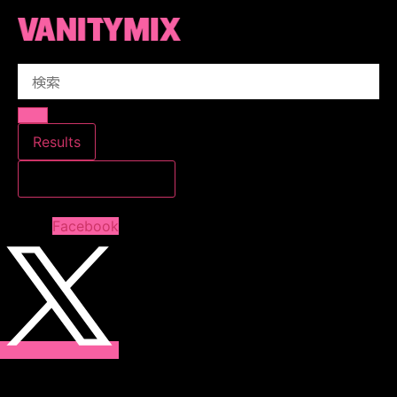
コ
ン
テ
Search
ン
...
ツ
に
ス
Results
キ
すべての結果を見る
ッ
プ
Facebook