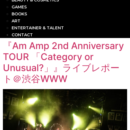
BEAUTY & COSMETICS
GAMES
BOOKS
ART
ENTERTAINER & TALENT
CONTACT
『Am Amp 2nd Anniversary
TOUR 「Category or
Unusual?」』ライブレポー
ト＠渋谷WWW