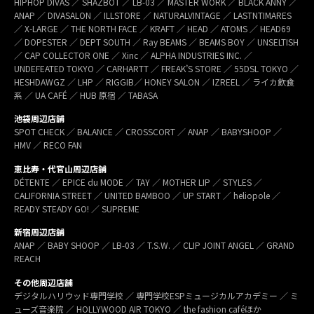
HIPHOP DIVAS ／ SHAZBOT ／ LB-03 ／ MASTER WORK ／ BLACK ANNY ／
ANAP ／ DIVASALON ／ ILLSTORE ／ NATURALVINTAGE ／ LASTNTIMARES
／ X-LARGE ／ THE NORTH FACE ／ KRAFT ／ HEAD ／ ATOMS ／ HEAD69
／ DOPESTER ／ DEPT SOUTH ／ Ray BEAMS ／ BEAMS BOY ／ UNSELTISH
／ CAP COLLECTOR ONE ／ Xinc ／ ALPHA INDUSTRIES INC. ／
UNDEFEATED TOKYO ／ CARHARTT ／ FREAK’S STORE ／ 55DSL TOKYO ／
HESHDAWGZ ／ LHP ／ RIGGIB／ HONEY SALON ／ IZREEL ／ ライカ飲食
系 ／ UA CAFÉ ／ HUB 原宿 ／ TABASA
池袋周辺店舗
SPOT CHECK ／ BALANCE ／ CROSSCORT ／ ANAP ／ BABYSHOOP ／
HMV ／ RECO FAN
恵比寿・代官山周辺店舗
DÉTENTE ／ EPICE du MODE ／ TAY ／ MOTHER LIP ／ STYLES ／
CALIFORNIA STREET ／ UNITED BAMBOO ／ UP START ／ heliopole ／
READY STEADY GO! ／ SUPREME
新宿周辺店舗
ANAP ／ BABY SHOOP ／ LB-03 ／ T.S.W. ／ CLIP JOINT ANGEL ／ GRAND
REACH
その他周辺店舗
デジタルハリウッド専門学校 ／ 専門学校ESPミュージカルアカデミー ／ ミ
ューズ音楽院 ／ HOLLYWOOD AIR TOKYO ／ the fashion caféほか