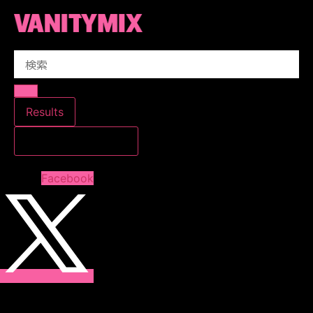
コ
ン
テ
Search
ン
...
ツ
に
ス
Results
キ
すべての結果を見る
ッ
プ
Facebook