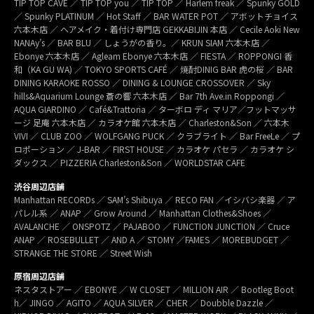
TIP TOP CAVE ／ TIP TOP you ／ TIP TOP ／ Harlem freak ／ Spunky GOLD
／ Spunky PLATINUM ／ Hot Staff ／ BAR WATER POT ／ アボットチョイス
六本木店 ／ ヘアメイク・着付け専門店 GEKKABIJIN 本店 ／ Cecile Aoki New
NANAy’s ／ BAR BLU ／ しょうがの香り。／ KRUN SIAM 六本木店 ／
Ebonye 六本木店 ／ Agleam Ebonye 六本木店 ／ FIESTA ／ ROPPONGI 香
和（KA GU WA) ／ TOKYO SPORTS CAFÉ ／ 焼酎DINIG BAR 虎の桜 ／ BAR
DINING KARAOKE ROSSO ／ DINING & LOUNGE CROSSOVER ／ Sky
hills&Aquarium Lounge 蒼の響 六本木店 ／ Bar 7th Ave.in Roppongi ／
AQUA GIARDINO ／ Café&Trattoria ／ ターボロ ディ マリア／フットマッサ
ージ 足庵 六本木店 ／ カラオケ館 六本木店 ／ Charleston&Son ／ 六本木
VIVI ／ CLUB ZOO ／ WOLFGANG PUCK ／ クラブライト ／ Bar FreeLe ／ プ
ロポーション ／ J-BAR ／ FIRST HOUSE ／ カラオケ パセラ ／ カラオケ シ
ダックス ／ PIZZERIA Charleston&Son ／ WORLDSTAR CAFE
渋谷周辺店舗
Manhattan RECORDs ／ SAM’s Shibuya ／ RECO FAN ／イシバシ楽器 ／ ア
パレル系 ／ ANAP ／ Grow Around ／ Manhattan Clothes&Shoes ／
AVALANCHE ／ ONSPOTZ ／ PAJABOO ／ FUNCTION JUNCTION ／ Cruce
ANAP ／ ROSEBULLET ／ AND A ／ STOMY ／FAMES ／ MOREBUDGET ／
STRANGE THE STORE ／ Street Wish
原宿周辺店舗
ネスタストアー ／ EBONYE ／ W CLOSET ／ MILLION AIR ／ Bootleg Boot
h／ JINGO ／ AGITO ／ AQUA SILVER ／ CHER ／ Doubble Dazzle ／