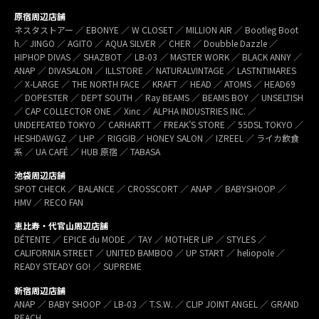
原宿周辺店舗
ネスタストアー ／ EBONYE ／ W CLOSET ／ MILLION AIR ／ Bootleg Boot
h／ JINGO ／ AGITO ／ AQUA SILVER ／ CHER ／ Doubble Dazzle ／
HIPHOP DIVAS ／ SHAZBOT ／ LB-03 ／ MASTER WORK ／ BLACK ANNY ／
ANAP ／ DIVASALON ／ ILLSTORE ／ NATURALVINTAGE ／ LASTNTIMARES
／ X-LARGE ／ THE NORTH FACE ／ KRAFT ／ HEAD ／ ATOMS ／ HEAD69
／ DOPESTER ／ DEPT SOUTH ／ Ray BEAMS ／ BEAMS BOY ／ UNSELTISH
／ CAP COLLECTOR ONE ／ Xinc ／ ALPHA INDUSTRIES INC. ／
UNDEFEATED TOKYO ／ CARHARTT ／ FREAK’S STORE ／ 55DSL TOKYO ／
HESHDAWGZ ／ LHP ／ RIGGIB／ HONEY SALON ／ IZREEL ／ ライカ飲食
系 ／ UA CAFÉ ／ HUB 原宿 ／ TABASA
池袋周辺店舗
SPOT CHECK ／ BALANCE ／ CROSSCORT ／ ANAP ／ BABYSHOOP ／
HMV ／ RECO FAN
恵比寿・代官山周辺店舗
DÉTENTE ／ EPICE du MODE ／ TAY ／ MOTHER LIP ／ STYLES ／
CALIFORNIA STREET ／ UNITED BAMBOO ／ UP START ／ heliopole ／
READY STEADY GO! ／ SUPREME
新宿周辺店舗
ANAP ／ BABY SHOOP ／ LB-03 ／ T.S.W. ／ CLIP JOINT ANGEL ／ GRAND
REACH