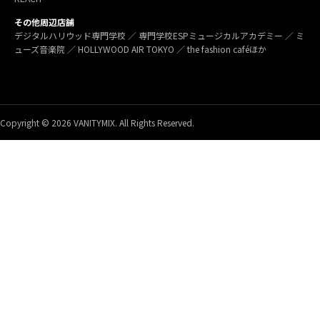
その他周辺店舗
デジタルハリウッド専門学校 ／ 専門学校ESPミュージカルアカデミー ／ ミ
ューズ音楽院 ／ HOLLYWOOD AIR TOKYO ／ the fashion caféほか
Copyright © 2026 VANITYMIX. All Rights Reserved.