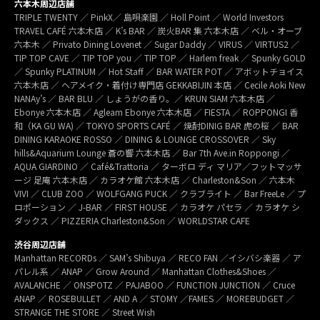
六本木周辺店舗
TRIPLE TWENTY ／ PinkX／ 島唄楽園 ／ Holl Point ／ World Investors
TRAVEL CAFÉ 六本木店 ／ K’s BAR ／ 炭火BAR 集 六本木店 ／ ベル・オーブ
六本木 ／ Privato Dining Lovenet ／ Sugar Daddy ／ VIRUS ／ VIRTUS2 ／
TIP TOP CAVE ／ TIP TOP you ／ TIP TOP ／ Harlem freak ／ Spunky GOLD
／ Spunky PLATINUM ／ Hot Staff ／ BAR WATER POT ／ アボットチョイス
六本木店 ／ ヘアメイク・着付け専門店 GEKKABIJIN 本店 ／ Cecile Aoki New
NANAy’s ／ BAR BLU ／ しょうがの香り。／ KRUN SIAM 六本木店 ／
Ebonye 六本木店 ／ Agleam Ebonye 六本木店 ／ FIESTA ／ ROPPONGI 香
和（KA GU WA) ／ TOKYO SPORTS CAFÉ ／ 焼酎DINIG BAR 虎の桜 ／ BAR
DINING KARAOKE ROSSO ／ DINING & LOUNGE CROSSOVER ／ Sky
hills&Aquarium Lounge 蒼の響 六本木店 ／ Bar 7th Ave.in Roppongi ／
AQUA GIARDINO ／ Café&Trattoria ／ ターボロ ディ マリア／フットマッサ
ージ 足庵 六本木店 ／ カラオケ館 六本木店 ／ Charleston&Son ／ 六本木
VIVI ／ CLUB ZOO ／ WOLFGANG PUCK ／ クラブライト ／ Bar FreeLe ／ プ
ロポーション ／ J-BAR ／ FIRST HOUSE ／ カラオケ パセラ ／ カラオケ シ
ダックス ／ PIZZERIA Charleston&Son ／ WORLDSTAR CAFE
渋谷周辺店舗
Manhattan RECORDs ／ SAM’s Shibuya ／ RECO FAN ／イシバシ楽器 ／ ア
パレル系 ／ ANAP ／ Grow Around ／ Manhattan Clothes&Shoes ／
AVALANCHE ／ ONSPOTZ ／ PAJABOO ／ FUNCTION JUNCTION ／ Cruce
ANAP ／ ROSEBULLET ／ AND A ／ STOMY ／FAMES ／ MOREBUDGET ／
STRANGE THE STORE ／ Street Wish