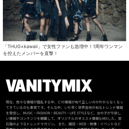
「THUG×kawaii」で女性ファンも急増中！1周年ワンマン
を控えたメンバーを直撃！
現在、色々な情報が錯乱する中、どの情報が旬で正しいのかわからなくなっ
てきているのも事実です。そんな中、いち早く世界各地の旬なトレンド情報
を発信し、MUSIC・FASHION・BEAUTY・LIFE STYLEなど、女の子が今欲し
い情報やコンテンツを網羅して、オリジナルのオススメ情報もMIXした、宝
石箱のようなトレンドマガジン。 また、雑誌・WEB・映像・イベントなど