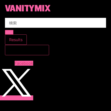
コ
ン
テ
Search
ン
...
ツ
に
ス
Results
キ
すべての結果を見る
ッ
プ
Facebook