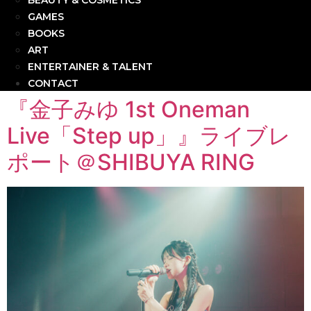
BEAUTY & COSMETICS
GAMES
BOOKS
ART
ENTERTAINER & TALENT
CONTACT
『金子みゆ 1st Oneman
Live「Step up」』ライブレ
ポート＠SHIBUYA RING