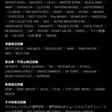
HIPHOP DIVAS ／ SHAZBOT ／ LB-03 ／ MASTER WORK ／ BLACK ANNY ／
ANAP ／ DIVASALON ／ ILLSTORE ／ NATURALVINTAGE ／ LASTNTIMARES
／ X-LARGE ／ THE NORTH FACE ／ KRAFT ／ HEAD ／ ATOMS ／ HEAD69
／ DOPESTER ／ DEPT SOUTH ／ Ray BEAMS ／ BEAMS BOY ／ UNSELTISH
／ CAP COLLECTOR ONE ／ Xinc ／ ALPHA INDUSTRIES INC. ／
UNDEFEATED TOKYO ／ CARHARTT ／ FREAK’S STORE ／ 55DSL TOKYO ／
HESHDAWGZ ／ LHP ／ RIGGIB／ HONEY SALON ／ IZREEL ／ ライカ飲食
系 ／ UA CAFÉ ／ HUB 原宿 ／ TABASA
池袋周辺店舗
SPOT CHECK ／ BALANCE ／ CROSSCORT ／ ANAP ／ BABYSHOOP ／
HMV ／ RECO FAN
恵比寿・代官山周辺店舗
DÉTENTE ／ EPICE du MODE ／ TAY ／ MOTHER LIP ／ STYLES ／
CALIFORNIA STREET ／ UNITED BAMBOO ／ UP START ／ heliopole ／
READY STEADY GO! ／ SUPREME
新宿周辺店舗
ANAP ／ BABY SHOOP ／ LB-03 ／ T.S.W. ／ CLIP JOINT ANGEL ／ GRAND
REACH
その他周辺店舗
デジタルハリウッド専門学校 ／ 専門学校ESPミュージカルアカデミー ／ ミ
ューズ音楽院 ／ HOLLYWOOD AIR TOKYO ／ the fashion caféほか