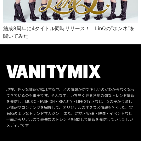
結成8周年に4タイトル同時リリース！ LinQの“ホンネ”を
聞いてみた
現在、色々な情報が錯乱する中、どの情報が旬で正しいのかわからなくなっ
てきているのも事実です。そんな中、いち早く世界各地の旬なトレンド情報
を発信し、MUSIC・FASHION・BEAUTY・LIFE STYLEなど、女の子が今欲し
い情報やコンテンツを網羅して、オリジナルのオススメ情報もMIXした、宝
石箱のようなトレンドマガジン。 また、雑誌・WEB・映像・イベントなど
平面からリアルまで最先端のトレンドをMIXして情報を発信していく新しい
メディアです