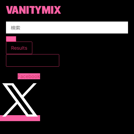
コ
ン
テ
Search
ン
...
ツ
に
ス
Results
キ
すべての結果を見る
ッ
プ
Facebook