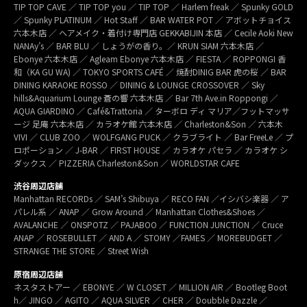
TIP TOP CAVE ／ TIP TOP you ／ TIP TOP ／ Harlem freak ／ Spunky GOLD
／ Spunky PLATINUM ／ Hot Staff ／ BAR WATER POT ／ アボットチョイス
六本木店 ／ ヘアメイク・着付け専門店 GEKKABIJIN 本店 ／ Cecile Aoki New
NANAy’s ／ BAR BLU ／ しょうがの香り。／ KRUN SIAM 六本木店 ／
Ebonye 六本木店 ／ Agleam Ebonye 六本木店 ／ FIESTA ／ ROPPONGI 香
和（KA GU WA) ／ TOKYO SPORTS CAFÉ ／ 焼酎DINIG BAR 虎の桜 ／ BAR
DINING KARAOKE ROSSO ／ DINING & LOUNGE CROSSOVER ／ Sky
hills&Aquarium Lounge 蒼の響 六本木店 ／ Bar 7th Ave.in Roppongi ／
AQUA GIARDINO ／ Café&Trattoria ／ ターボロ ディ マリア／フットマッサ
ージ 足庵 六本木店 ／ カラオケ館 六本木店 ／ Charleston&Son ／ 六本木
VIVI ／ CLUB ZOO ／ WOLFGANG PUCK ／ クラブライト ／ Bar FreeLe ／ プ
ロポーション ／ J-BAR ／ FIRST HOUSE ／ カラオケ パセラ ／ カラオケ シ
ダックス ／ PIZZERIA Charleston&Son ／ WORLDSTAR CAFE
渋谷周辺店舗
Manhattan RECORDs ／ SAM’s Shibuya ／ RECO FAN ／イシバシ楽器 ／ ア
パレル系 ／ ANAP ／ Grow Around ／ Manhattan Clothes&Shoes ／
AVALANCHE ／ ONSPOTZ ／ PAJABOO ／ FUNCTION JUNCTION ／ Cruce
ANAP ／ ROSEBULLET ／ AND A ／ STOMY ／FAMES ／ MOREBUDGET ／
STRANGE THE STORE ／ Street Wish
原宿周辺店舗
ネスタストアー ／ EBONYE ／ W CLOSET ／ MILLION AIR ／ Bootleg Boot
h／ JINGO ／ AGITO ／ AQUA SILVER ／ CHER ／ Doubble Dazzle ／