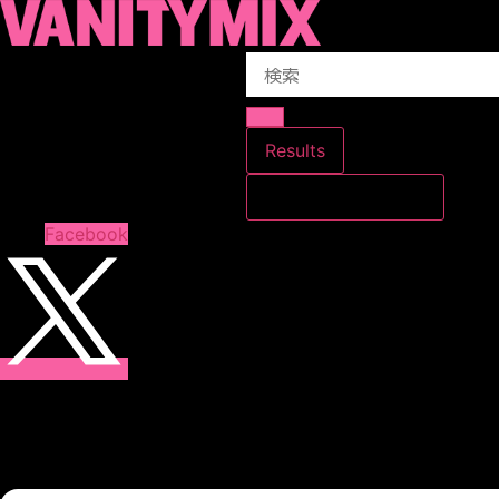
コ
ン
Search
テ
...
ン
ツ
に
Results
ス
すべての結果を見る
キ
ッ
Facebook
プ