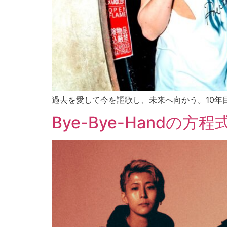
過去を愛して今を謳歌し、未来へ向かう。10年
Bye-Bye-Handの方程式 