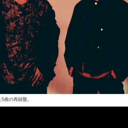
た5曲の再録盤。