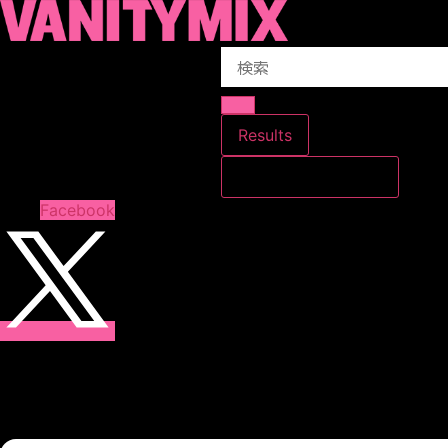
コ
ン
Search
テ
...
ン
ツ
に
Results
ス
すべての結果を見る
キ
ッ
Facebook
プ