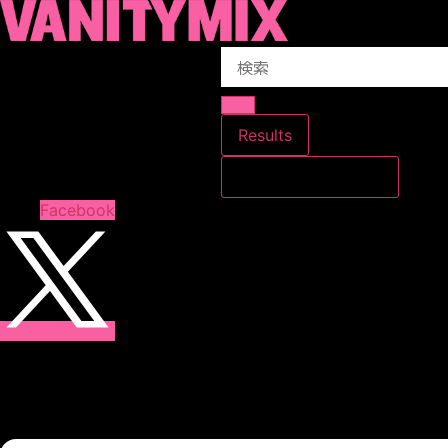
コ
ン
Search
テ
...
ン
ツ
に
Results
ス
すべての結果を見る
キ
ッ
Facebook
プ