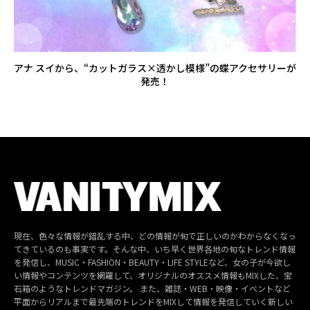
アナ スイから、“カットガラス×透かし模様”の蝶アクセサリーが
発売！
現在、色々な情報が錯乱する中、どの情報が旬で正しいのかわからなくなっ
てきているのも事実です。そんな中、いち早く世界各地の旬なトレンド情報
を発信し、MUSIC・FASHION・BEAUTY・LIFE STYLEなど、女の子が今欲し
い情報やコンテンツを網羅して、オリジナルのオススメ情報もMIXした、宝
石箱のようなトレンドマガジン。 また、雑誌・WEB・映像・イベントなど
平面からリアルまで最先端のトレンドをMIXして情報を発信していく新しい