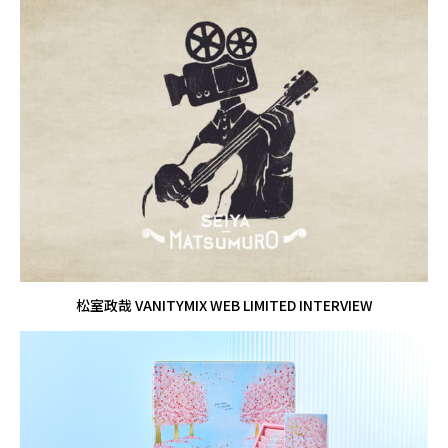
松室政哉 VANITYMIX WEB LIMITED INTERVIEW