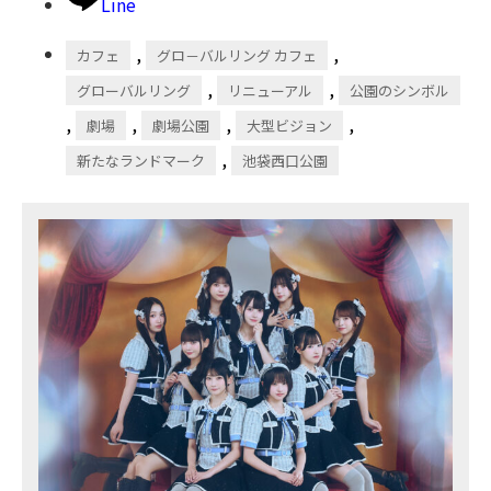
Line
,
,
カフェ
グロ－バルリング カフェ
,
,
グローバルリング
リニューアル
公園のシンボル
,
,
,
,
劇場
劇場公園
大型ビジョン
,
新たなランドマーク
池袋西口公園