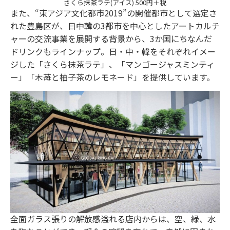
さくら抹茶ラテ(アイス) 500円＋税
また、“東アジア文化都市2019”の開催都市として選定さ
れた豊島区が、日中韓の3都市を中心としたアートカルチ
ャーの交流事業を展開する背景から、3か国にちなんだ
ドリンクもラインナップ。日・中・韓をそれぞれイメー
ジした「さくら抹茶ラテ」、「マンゴージャスミンティ
ー」「木苺と柚子茶のレモネード」を提供しています。
全面ガラス張りの解放感溢れる店内からは、空、緑、水