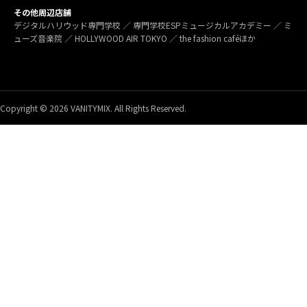
その他周辺店舗
デジタルハリウッド専門学校 ／ 専門学校ESPミュージカルアカデミー ／ ミ
ューズ音楽院 ／ HOLLYWOOD AIR TOKYO ／ the fashion caféほか
Copyright © 2026 VANITYMIX. All Rights Reserved.