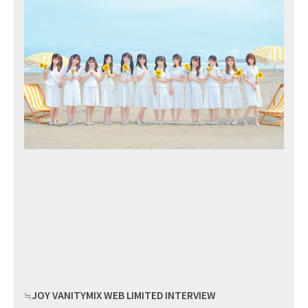
≒JOY VANITYMIX WEB LIMITED INTERVIEW