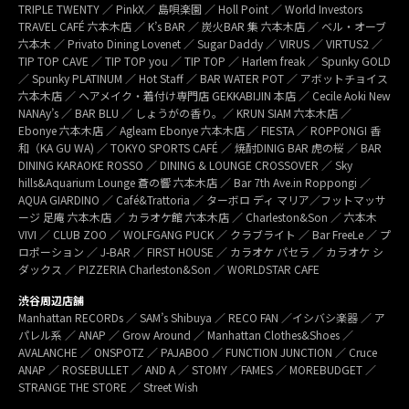
TRIPLE TWENTY ／ PinkX／ 島唄楽園 ／ Holl Point ／ World Investors
TRAVEL CAFÉ 六本木店 ／ K’s BAR ／ 炭火BAR 集 六本木店 ／ ベル・オーブ
六本木 ／ Privato Dining Lovenet ／ Sugar Daddy ／ VIRUS ／ VIRTUS2 ／
TIP TOP CAVE ／ TIP TOP you ／ TIP TOP ／ Harlem freak ／ Spunky GOLD
／ Spunky PLATINUM ／ Hot Staff ／ BAR WATER POT ／ アボットチョイス
六本木店 ／ ヘアメイク・着付け専門店 GEKKABIJIN 本店 ／ Cecile Aoki New
NANAy’s ／ BAR BLU ／ しょうがの香り。／ KRUN SIAM 六本木店 ／
Ebonye 六本木店 ／ Agleam Ebonye 六本木店 ／ FIESTA ／ ROPPONGI 香
和（KA GU WA) ／ TOKYO SPORTS CAFÉ ／ 焼酎DINIG BAR 虎の桜 ／ BAR
DINING KARAOKE ROSSO ／ DINING & LOUNGE CROSSOVER ／ Sky
hills&Aquarium Lounge 蒼の響 六本木店 ／ Bar 7th Ave.in Roppongi ／
AQUA GIARDINO ／ Café&Trattoria ／ ターボロ ディ マリア／フットマッサ
ージ 足庵 六本木店 ／ カラオケ館 六本木店 ／ Charleston&Son ／ 六本木
VIVI ／ CLUB ZOO ／ WOLFGANG PUCK ／ クラブライト ／ Bar FreeLe ／ プ
ロポーション ／ J-BAR ／ FIRST HOUSE ／ カラオケ パセラ ／ カラオケ シ
ダックス ／ PIZZERIA Charleston&Son ／ WORLDSTAR CAFE
渋谷周辺店舗
Manhattan RECORDs ／ SAM’s Shibuya ／ RECO FAN ／イシバシ楽器 ／ ア
パレル系 ／ ANAP ／ Grow Around ／ Manhattan Clothes&Shoes ／
AVALANCHE ／ ONSPOTZ ／ PAJABOO ／ FUNCTION JUNCTION ／ Cruce
ANAP ／ ROSEBULLET ／ AND A ／ STOMY ／FAMES ／ MOREBUDGET ／
STRANGE THE STORE ／ Street Wish