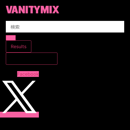
コ
ン
テ
Search
ン
...
ツ
に
ス
Results
キ
すべての結果を見る
ッ
プ
Facebook