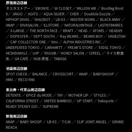
原宿周辺店舗
ネスタストアー ／ EBONYE ／ W CLOSET ／ MILLION AIR ／ Bootleg Boot
h／ JINGO ／ AGITO ／ AQUA SILVER ／ CHER ／ Doubble Dazzle ／
HIPHOP DIVAS ／ SHAZBOT ／ LB-03 ／ MASTER WORK ／ BLACK ANNY ／
ANAP ／ DIVASALON ／ ILLSTORE ／ NATURALVINTAGE ／ LASTNTIMARES
／ X-LARGE ／ THE NORTH FACE ／ KRAFT ／ HEAD ／ ATOMS ／ HEAD69
／ DOPESTER ／ DEPT SOUTH ／ Ray BEAMS ／ BEAMS BOY ／ UNSELTISH
／ CAP COLLECTOR ONE ／ Xinc ／ ALPHA INDUSTRIES INC. ／
UNDEFEATED TOKYO ／ CARHARTT ／ FREAK’S STORE ／ 55DSL TOKYO ／
HESHDAWGZ ／ LHP ／ RIGGIB／ HONEY SALON ／ IZREEL ／ ライカ飲食
系 ／ UA CAFÉ ／ HUB 原宿 ／ TABASA
池袋周辺店舗
SPOT CHECK ／ BALANCE ／ CROSSCORT ／ ANAP ／ BABYSHOOP ／
HMV ／ RECO FAN
恵比寿・代官山周辺店舗
DÉTENTE ／ EPICE du MODE ／ TAY ／ MOTHER LIP ／ STYLES ／
CALIFORNIA STREET ／ UNITED BAMBOO ／ UP START ／ heliopole ／
READY STEADY GO! ／ SUPREME
新宿周辺店舗
ANAP ／ BABY SHOOP ／ LB-03 ／ T.S.W. ／ CLIP JOINT ANGEL ／ GRAND
REACH