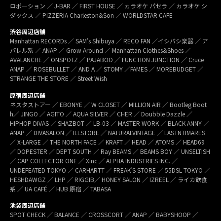
ロポーション ／ J-BAR ／ FIRST HOUSE ／ カラオケ パセラ ／ カラオケ シ
ダックス ／ PIZZERIA Charleston&Son ／ WORLDSTAR CAFE
渋谷周辺店舗
Manhattan RECORDs ／ SAM’s Shibuya ／ RECO FAN ／イシバシ楽器 ／ ア
パレル系 ／ ANAP ／ Grow Around ／ Manhattan Clothes&Shoes ／
AVALANCHE ／ ONSPOTZ ／ PAJABOO ／ FUNCTION JUNCTION ／ Cruce
ANAP ／ ROSEBULLET ／ AND A ／ STOMY ／FAMES ／ MOREBUDGET ／
STRANGE THE STORE ／ Street Wish
原宿周辺店舗
ネスタストアー ／ EBONYE ／ W CLOSET ／ MILLION AIR ／ Bootleg Boot
h／ JINGO ／ AGITO ／ AQUA SILVER ／ CHER ／ Doubble Dazzle ／
HIPHOP DIVAS ／ SHAZBOT ／ LB-03 ／ MASTER WORK ／ BLACK ANNY ／
ANAP ／ DIVASALON ／ ILLSTORE ／ NATURALVINTAGE ／ LASTNTIMARES
／ X-LARGE ／ THE NORTH FACE ／ KRAFT ／ HEAD ／ ATOMS ／ HEAD69
／ DOPESTER ／ DEPT SOUTH ／ Ray BEAMS ／ BEAMS BOY ／ UNSELTISH
／ CAP COLLECTOR ONE ／ Xinc ／ ALPHA INDUSTRIES INC. ／
UNDEFEATED TOKYO ／ CARHARTT ／ FREAK’S STORE ／ 55DSL TOKYO ／
HESHDAWGZ ／ LHP ／ RIGGIB／ HONEY SALON ／ IZREEL ／ ライカ飲食
系 ／ UA CAFÉ ／ HUB 原宿 ／ TABASA
池袋周辺店舗
SPOT CHECK ／ BALANCE ／ CROSSCORT ／ ANAP ／ BABYSHOOP ／