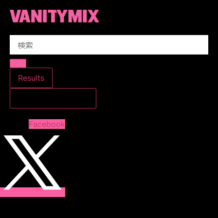
コ
ン
テ
Search
ン
...
ツ
に
ス
Results
キ
すべての結果を見る
ッ
プ
Facebook