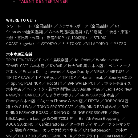
TALENT & ENTERTAINER
WHERE TO GET?
タワーレコード（全国店舗）／ ムラサキスポーツ（全国店舗）／ Nail
Salon Asian(全国店舗) ／ 六本木周辺設置店舗（約50店舗）／ 渋谷・原宿・
池袋・恵比寿・代官山・新宿SHOP（約100店舗）／ STUDIO
COAST（ageHa）／ V2TOKYO ／ ELE TOKYO ／VILLA TOKYO ／ MEZZO
六本木周辺店舗
TRIPLE TWENTY ／ PinkX／ 島唄楽園 ／ Holl Point ／ World Investors
TRAVEL CAFÉ 六本木店 ／ K’s BAR ／ 炭火BAR 集 六本木店 ／ ベル・オーブ
六本木 ／ Privato Dining Lovenet ／ Sugar Daddy ／ VIRUS ／ VIRTUS2 ／
TIP TOP CAVE ／ TIP TOP you ／ TIP TOP ／ Harlem freak ／ Spunky GOLD
／ Spunky PLATINUM ／ Hot Staff ／ BAR WATER POT ／ アボットチョイス
六本木店 ／ ヘアメイク・着付け専門店 GEKKABIJIN 本店 ／ Cecile Aoki New
NANAy’s ／ BAR BLU ／ しょうがの香り。／ KRUN SIAM 六本木店 ／
Ebonye 六本木店 ／ Agleam Ebonye 六本木店 ／ FIESTA ／ ROPPONGI 香
和（KA GU WA) ／ TOKYO SPORTS CAFÉ ／ 焼酎DINIG BAR 虎の桜 ／ BAR
DINING KARAOKE ROSSO ／ DINING & LOUNGE CROSSOVER ／ Sky
hills&Aquarium Lounge 蒼の響 六本木店 ／ Bar 7th Ave.in Roppongi ／
AQUA GIARDINO ／ Café&Trattoria ／ ターボロ ディ マリア／フットマッサ
ージ 足庵 六本木店 ／ カラオケ館 六本木店 ／ Charleston&Son ／ 六本木
VIVI ／ CLUB ZOO ／ WOLFGANG PUCK ／ クラブライト ／ Bar FreeLe ／ プ