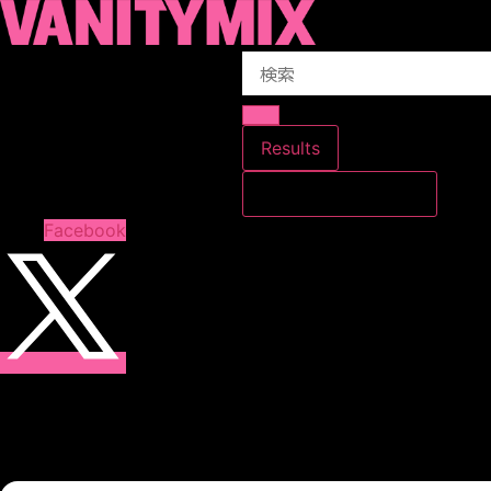
コ
ン
Search
テ
...
ン
ツ
に
Results
ス
すべての結果を見る
キ
ッ
Facebook
プ