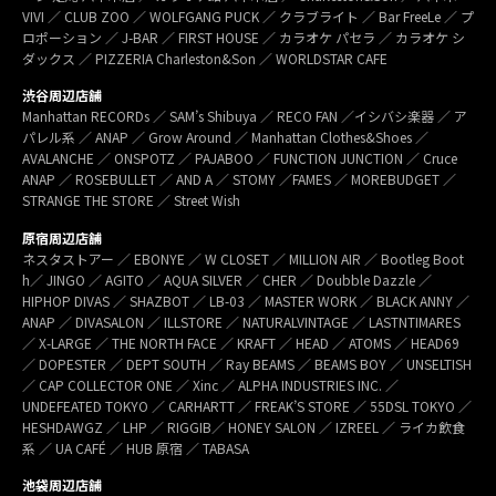
VIVI ／ CLUB ZOO ／ WOLFGANG PUCK ／ クラブライト ／ Bar FreeLe ／ プ
ロポーション ／ J-BAR ／ FIRST HOUSE ／ カラオケ パセラ ／ カラオケ シ
ダックス ／ PIZZERIA Charleston&Son ／ WORLDSTAR CAFE
渋谷周辺店舗
Manhattan RECORDs ／ SAM’s Shibuya ／ RECO FAN ／イシバシ楽器 ／ ア
パレル系 ／ ANAP ／ Grow Around ／ Manhattan Clothes&Shoes ／
AVALANCHE ／ ONSPOTZ ／ PAJABOO ／ FUNCTION JUNCTION ／ Cruce
ANAP ／ ROSEBULLET ／ AND A ／ STOMY ／FAMES ／ MOREBUDGET ／
STRANGE THE STORE ／ Street Wish
原宿周辺店舗
ネスタストアー ／ EBONYE ／ W CLOSET ／ MILLION AIR ／ Bootleg Boot
h／ JINGO ／ AGITO ／ AQUA SILVER ／ CHER ／ Doubble Dazzle ／
HIPHOP DIVAS ／ SHAZBOT ／ LB-03 ／ MASTER WORK ／ BLACK ANNY ／
ANAP ／ DIVASALON ／ ILLSTORE ／ NATURALVINTAGE ／ LASTNTIMARES
／ X-LARGE ／ THE NORTH FACE ／ KRAFT ／ HEAD ／ ATOMS ／ HEAD69
／ DOPESTER ／ DEPT SOUTH ／ Ray BEAMS ／ BEAMS BOY ／ UNSELTISH
／ CAP COLLECTOR ONE ／ Xinc ／ ALPHA INDUSTRIES INC. ／
UNDEFEATED TOKYO ／ CARHARTT ／ FREAK’S STORE ／ 55DSL TOKYO ／
HESHDAWGZ ／ LHP ／ RIGGIB／ HONEY SALON ／ IZREEL ／ ライカ飲食
系 ／ UA CAFÉ ／ HUB 原宿 ／ TABASA
池袋周辺店舗