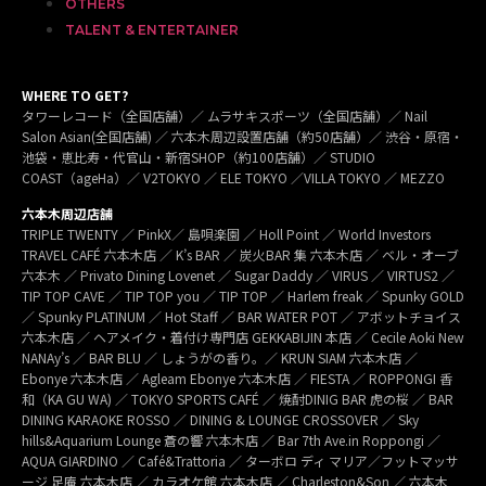
OTHERS
TALENT & ENTERTAINER
WHERE TO GET?
タワーレコード（全国店舗）／ ムラサキスポーツ（全国店舗）／ Nail
Salon Asian(全国店舗) ／ 六本木周辺設置店舗（約50店舗）／ 渋谷・原宿・
池袋・恵比寿・代官山・新宿SHOP（約100店舗）／ STUDIO
COAST（ageHa）／ V2TOKYO ／ ELE TOKYO ／VILLA TOKYO ／ MEZZO
六本木周辺店舗
TRIPLE TWENTY ／ PinkX／ 島唄楽園 ／ Holl Point ／ World Investors
TRAVEL CAFÉ 六本木店 ／ K’s BAR ／ 炭火BAR 集 六本木店 ／ ベル・オーブ
六本木 ／ Privato Dining Lovenet ／ Sugar Daddy ／ VIRUS ／ VIRTUS2 ／
TIP TOP CAVE ／ TIP TOP you ／ TIP TOP ／ Harlem freak ／ Spunky GOLD
／ Spunky PLATINUM ／ Hot Staff ／ BAR WATER POT ／ アボットチョイス
六本木店 ／ ヘアメイク・着付け専門店 GEKKABIJIN 本店 ／ Cecile Aoki New
NANAy’s ／ BAR BLU ／ しょうがの香り。／ KRUN SIAM 六本木店 ／
Ebonye 六本木店 ／ Agleam Ebonye 六本木店 ／ FIESTA ／ ROPPONGI 香
和（KA GU WA) ／ TOKYO SPORTS CAFÉ ／ 焼酎DINIG BAR 虎の桜 ／ BAR
DINING KARAOKE ROSSO ／ DINING & LOUNGE CROSSOVER ／ Sky
hills&Aquarium Lounge 蒼の響 六本木店 ／ Bar 7th Ave.in Roppongi ／
AQUA GIARDINO ／ Café&Trattoria ／ ターボロ ディ マリア／フットマッサ
ージ 足庵 六本木店 ／ カラオケ館 六本木店 ／ Charleston&Son ／ 六本木