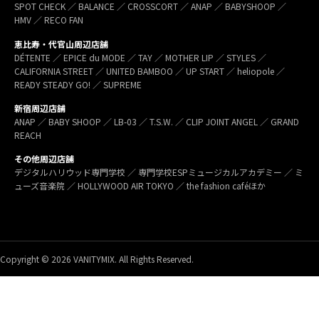
SPOT CHECK ／ BALANCE ／ CROSSCORT ／ ANAP ／ BABYSHOOP ／
HMV ／ RECO FAN
恵比寿・代官山周辺店舗
DÉTENTE ／ EPICE du MODE ／ TAY ／ MOTHER LIP ／ STYLES ／
CALIFORNIA STREET ／ UNITED BAMBOO ／ UP START ／ heliopole ／
READY STEADY GO! ／ SUPREME
新宿周辺店舗
ANAP ／ BABY SHOOP ／ LB-03 ／ T.S.W. ／ CLIP JOINT ANGEL ／ GRAND
REACH
その他周辺店舗
デジタルハリウッド専門学校 ／ 専門学校ESPミュージカルアカデミー ／ ミ
ューズ音楽院 ／ HOLLYWOOD AIR TOKYO ／ the fashion caféほか
Copyright © 2026 VANITYMIX. All Rights Reserved.