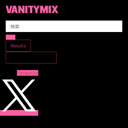
コ
ン
テ
Search
ン
...
ツ
に
ス
Results
キ
すべての結果を見る
ッ
プ
Facebook