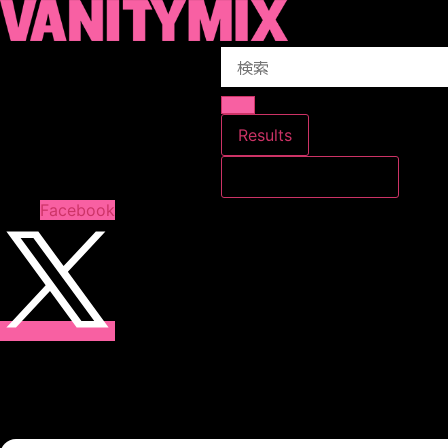
コ
ン
Search
テ
...
ン
ツ
に
Results
ス
すべての結果を見る
キ
ッ
Facebook
プ