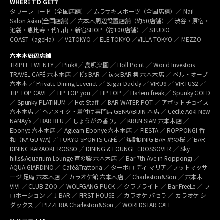
WHERE TO GET?
タワーレコード（全国店舗）／ ムラサキスポーツ（全国店舗）／ Nail
Salon Asian(全国店舗) ／ 六本木周辺設置店舗（約50店舗）／ 渋谷・原宿・
池袋・恵比寿・代官山・新宿SHOP（約100店舗）／ STUDIO
COAST（ageHa）／ V2TOKYO ／ ELE TOKYO ／VILLA TOKYO ／ MEZZO
六本木周辺店舗
TRIPLE TWENTY ／ PinkX／ 島唄楽園 ／ Holl Point ／ World Investors
TRAVEL CAFÉ 六本木店 ／ K’s BAR ／ 炭火BAR 集 六本木店 ／ ベル・オーブ
六本木 ／ Privato Dining Lovenet ／ Sugar Daddy ／ VIRUS ／ VIRTUS2 ／
TIP TOP CAVE ／ TIP TOP you ／ TIP TOP ／ Harlem freak ／ Spunky GOLD
／ Spunky PLATINUM ／ Hot Staff ／ BAR WATER POT ／ アボットチョイス
六本木店 ／ ヘアメイク・着付け専門店 GEKKABIJIN 本店 ／ Cecile Aoki New
NANAy’s ／ BAR BLU ／ しょうがの香り。／ KRUN SIAM 六本木店 ／
Ebonye 六本木店 ／ Agleam Ebonye 六本木店 ／ FIESTA ／ ROPPONGI 香
和（KA GU WA) ／ TOKYO SPORTS CAFÉ ／ 焼酎DINIG BAR 虎の桜 ／ BAR
DINING KARAOKE ROSSO ／ DINING & LOUNGE CROSSOVER ／ Sky
hills&Aquarium Lounge 蒼の響 六本木店 ／ Bar 7th Ave.in Roppongi ／
AQUA GIARDINO ／ Café&Trattoria ／ ターボロ ディ マリア／フットマッサ
ージ 足庵 六本木店 ／ カラオケ館 六本木店 ／ Charleston&Son ／ 六本木
VIVI ／ CLUB ZOO ／ WOLFGANG PUCK ／ クラブライト ／ Bar FreeLe ／ プ
ロポーション ／ J-BAR ／ FIRST HOUSE ／ カラオケ パセラ ／ カラオケ シ
ダックス ／ PIZZERIA Charleston&Son ／ WORLDSTAR CAFE