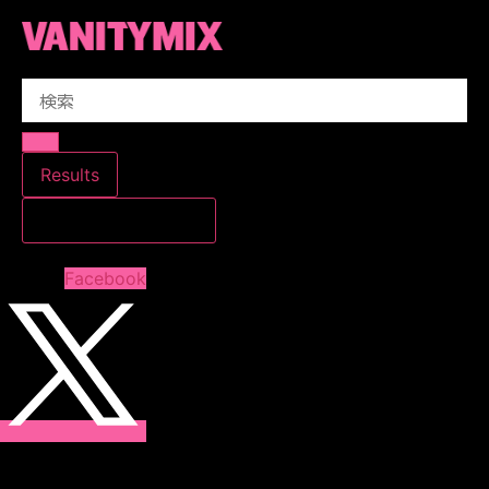
コ
ン
テ
Search
ン
...
ツ
に
ス
Results
キ
すべての結果を見る
ッ
プ
Facebook