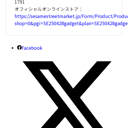
1791
オフィシャルオンラインストア：
https://sesamestreetmarket.jp/Form/Product/Produc
shop=0&pgi=SE250428gadget&plan=SE250428gadge
Facebook