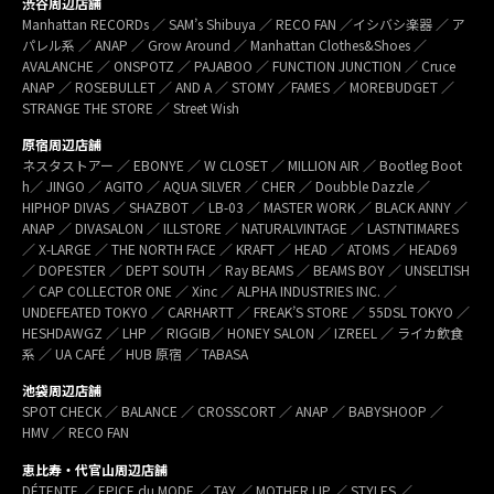
渋谷周辺店舗
Manhattan RECORDs ／ SAM’s Shibuya ／ RECO FAN ／イシバシ楽器 ／ ア
パレル系 ／ ANAP ／ Grow Around ／ Manhattan Clothes&Shoes ／
AVALANCHE ／ ONSPOTZ ／ PAJABOO ／ FUNCTION JUNCTION ／ Cruce
ANAP ／ ROSEBULLET ／ AND A ／ STOMY ／FAMES ／ MOREBUDGET ／
STRANGE THE STORE ／ Street Wish
原宿周辺店舗
ネスタストアー ／ EBONYE ／ W CLOSET ／ MILLION AIR ／ Bootleg Boot
h／ JINGO ／ AGITO ／ AQUA SILVER ／ CHER ／ Doubble Dazzle ／
HIPHOP DIVAS ／ SHAZBOT ／ LB-03 ／ MASTER WORK ／ BLACK ANNY ／
ANAP ／ DIVASALON ／ ILLSTORE ／ NATURALVINTAGE ／ LASTNTIMARES
／ X-LARGE ／ THE NORTH FACE ／ KRAFT ／ HEAD ／ ATOMS ／ HEAD69
／ DOPESTER ／ DEPT SOUTH ／ Ray BEAMS ／ BEAMS BOY ／ UNSELTISH
／ CAP COLLECTOR ONE ／ Xinc ／ ALPHA INDUSTRIES INC. ／
UNDEFEATED TOKYO ／ CARHARTT ／ FREAK’S STORE ／ 55DSL TOKYO ／
HESHDAWGZ ／ LHP ／ RIGGIB／ HONEY SALON ／ IZREEL ／ ライカ飲食
系 ／ UA CAFÉ ／ HUB 原宿 ／ TABASA
池袋周辺店舗
SPOT CHECK ／ BALANCE ／ CROSSCORT ／ ANAP ／ BABYSHOOP ／
HMV ／ RECO FAN
恵比寿・代官山周辺店舗
DÉTENTE ／ EPICE du MODE ／ TAY ／ MOTHER LIP ／ STYLES ／