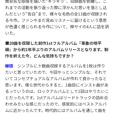
無邪気な感情を描いた“キラキラ”、収録曲を俯瞰し、こ
れまでの活動を振り返った際に浮かんだ思いを落とし込
んだという“告白”まで、様々な毛色の全13曲が収録され
る今作。ファンやまだ見ぬリスナーに届けるという意思
が色濃く感じられる今作について、神サイの4人に話を訊
いた。
■20曲を収録した前作1stフルアルバム『事象の地平
線』から約1年半ぶりのアルバムリリースとなります。制
作を終えた今、どんな気持ちですか？
柳田
シンプルに十数曲収録するアルバムを1枚は作り
たいと思っていたので、今回やっとシンプルな、それで
いてコンセプチュアルなアルバムが作れて良かったなと
思います。僕ら世代からすると、1曲目にインスト曲があ
るっていうのは、ロックアルバムとして1回はやりたいこ
とだったんです。1stアルバムはリードトラックの詰め合
わせみたいな感じだったので、感覚的にはベストアルバ
ムに近かったんです。時代的にはアルバムを通して曲を