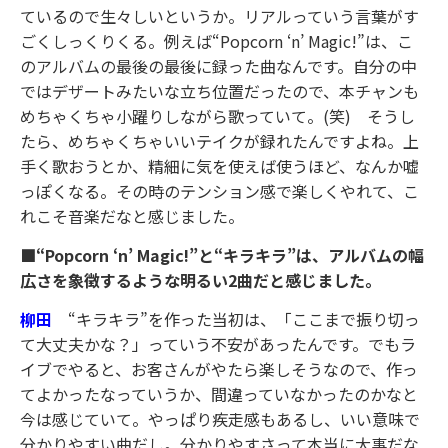
ているので生々しいというか。リアルっていう言葉がす
ごくしっくりくる。例えば“Popcorn ‘n’ Magic!”は、こ
のアルバムの最後の最後に録った曲なんです。自分の中
ではデザートみたいな立ち位置だったので、本チャンも
めちゃくちゃ小躍りしながら歌っていて。(笑) そうし
たら、めちゃくちゃいいテイクが録れたんですよね。上
手く歌おうとか、精細に気を使えば使うほど、なんか嘘
っぽくなる。その時のテンション感で楽しくやれて、こ
れこそ音楽だなと感じました。
■“Popcorn ‘n’ Magic!”と“キラキラ”は、アルバムの幅
広さを象徴するような明るい2曲だと感じました。
柳田
“キラキラ”を作った当初は、「ここまで振り切っ
て大丈夫かな？」っていう不安があったんです。でもラ
イブでやると、お客さんがやたら楽しそうなので、作っ
てよかったなっていうか、間違っていなかったのかなと
今は感じていて。やっぱり疾走感もあるし、いい意味で
分かりやすい曲だし。分かりやすさって本当に大事だな