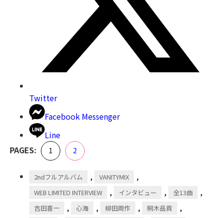
Twitter
Facebook Messenger
Line
,
PAGES:
Page
Page
1
2
,
,
2ndフルアルバム
VANITYMIX
,
,
,
WEB LIMITED INTERVIEW
インタビュー
全13曲
,
,
,
,
吉田喜一
心海
柳田周作
桐木岳貢