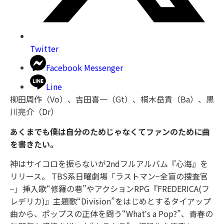
Twitter
Facebook Messenger
Line
柳田周作（Vo）、吉田喜一（Gt）、桐木岳貢（Ba）、黒
川亮介（Dr）
あくまでも僕は自分のためじゃなくてファンのために曲
を書きたい。
神はサイコロを振らないが2ndフルアルバム『心海』を
リリース。 TBS系⽇曜劇場「ラストマン−全盲の捜査官
−」挿⼊歌“修羅の巷”やアクションRPG『FREDERICA(フ
レデリカ)』主題歌“Division”をはじめとするタイアップ
曲から、ポップスの正体を問う“Whatʼs a Pop?”、青春の