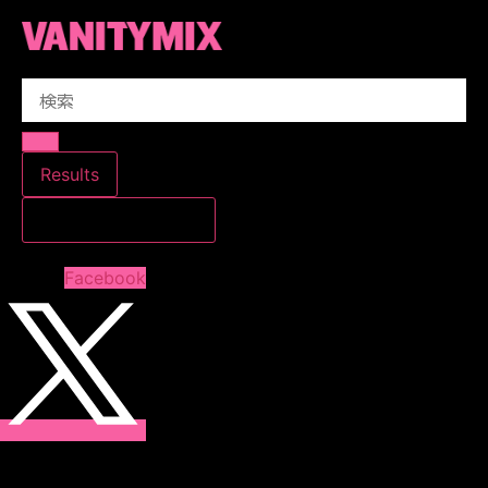
コ
ン
テ
Search
ン
...
ツ
に
ス
Results
キ
すべての結果を見る
ッ
プ
Facebook