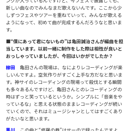
ングが入っているんですけど、今フェスで披露しても、
新しい曲なのでみんなまだ歌えないんです。ここから少
しずつフェスやツアーを重ねていって、みんなが歌える
ようになって、初めて曲が完成するんだろうなと思いま
す。
■“僕にあって君にないもの”は⻲⽥誠治さんが編曲を担
当しています。以前一緒に制作をした際は相性が良いと
おっしゃっていましたが、今回はいかがでしたか？
柳田
亀田さんの現場は、なによりレコーディングが楽
しいんですよ。空気作りがすごく上手な方だなと思いま
す。神サイのレコーディングの現場って殺伐とする瞬間
も多々あるんですけど、亀田さんとのレコーディングの
時はずっと笑っているというか。シンプルに「音楽をや
っているな」と思える状態のままレコーディングが続い
ていくので、それはミュージシャンとしてはすごくあり
がたいなと思います。
黒川
この曲と“修羅の巷”はせーので録ったんですよ