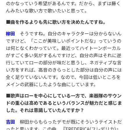
のかなっていう希望があるんです。だから、まずは藤く
んみたいな歌い方で歌いたいと思って。
■曲を作るよりも先に歌い方を決めたんですね。
柳田
そうですね。自分のキャラクターは分からないん
ですけど、「ここが美味しいポイントだな」っていうの
は何となくわかっていて。最近ってハイトーンボーカル
がすごく多い気がするんですけど、自分の声はそれに逆
行していてローの部分が味だと思うし、ネガティブな言
い方をすれば、高音のきらっとした部分は自分の声には
全く足りていないんです。なので、今回は低いところを
メインの武器にしたような曲にしています。
■歌声はローを中心にしている一方で、楽器隊のサウン
ドの重心は高めであるというバランスが魅力だと感じま
した。それは意識していたんですか？
吉田
柳田からもらったデモが既にそういうテイストだ
ったと思います。この曲、『FREDERICA(フレデリカ)』