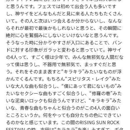
と思うんです。フェスでは初めて出会う人も多いです
し、神サイをどんなもんだと見に来る人たちもたくさん
いて。その人と次はいつ会えるか分からないし、なんな
らそれが最初で最後かもしれないと思うと、その瞬間に
絶対に心を鷲掴みにしないといけないなと思うんです。
そうなった時に分かりやすさが入口にあることで、バン
ドに対する印象がガラッと変わると思っていて。神サイ
の4人って、すごく根は少年で、みんな無邪気な人間だな
って僕は思うし、不器用で無邪気で、まっすぐだと思
う。それをそのまま表すと“キラキラ”みたいなものが浮
かんでくるんです。もちろん“スピリタス・レイク”みた
いな大人な曲も似合うし、“僕にあって君にないもの”み
たいなセクシーな曲もすごく似合うし、“修羅の巷”みた
いな泥臭いロックも似合うんですけど、“キラキラ”みた
いな、青春な曲もちゃんと似合うのがこの4人の面白い
ところというか。何をやっても自分たちの色にできてい
るのかなと感じています。この間のRISING SUN ROCK
FESTIVALの時、吉田は“キラキラ”を楽しみすぎて、ギタ