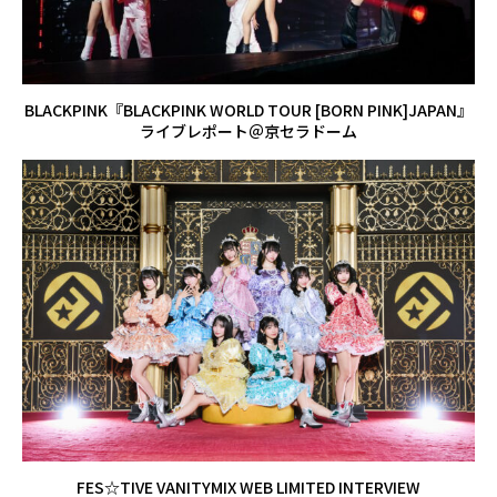
BLACKPINK『BLACKPINK WORLD TOUR [BORN PINK]JAPAN』
ライブレポート＠京セラドーム
FES☆TIVE VANITYMIX WEB LIMITED INTERVIEW