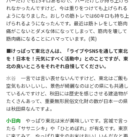
バーだけでも15キロあるので、バーだけしか持ち上げら
れなかったんですけど、今は重りをつけても上げられる
ようになりました。おしりの筋トレでは60キロも持ち上
げられるようになったんです。最近は筋トレをして筋肉
痛がこないとダメな体になってしまって、筋肉を壊して
筋肉痛になることにハマっています。(笑)
■けっぱって東北さんは、「ライブやSNSを通して東北
を！日本を！元気にすべく活動中」とのことですが、東
北の良いところをそれぞれ自慢してください。
水谷
一言では言い表せないんですけど、東北はご飯も
空気もおいしいし、景色が綺麗なのはどの県にも共通し
ているんですけど、秋田には歴史を感じさせる建造物が
たくさんあって、重要無形民俗文化財の数が日本一の県
は秋田県なんですよ。
小日向
やっぱり東北は米が美味しいです。宮城で言っ
たら「ササニシキ」や「ひとめぼれ」が有名です。東京
に来てみて、やっぱり東北のお米はおいしいんだなと再