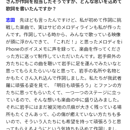
さんが作詞を担当したそうですが、どんな思いを込めて
歌詞を書いたんですか？
志田
先ほども言ったんですけど、私が初めて作詞に挑
戦した楽曲で、実はサビのメロディラインも私が作った
んです。作詞している時から、みんなで歌っている映像
が頭に浮かんできて、「これだ！」と思ったメロディをi
Phoneのボイスメモに声を録って、楽曲を作ってくださ
った方に送って制作していただいたんです。岩手県外の
方たちにもこの曲を聴いて岩手に足を運んでみたいなと
思ってもらえたらいいなと思って、岩手の名所や名物と
かもたくさん入れ込んで作詞しました。私たちが我武者
羅に頑張る姿を見て、「明日も頑張ろう」とファンの方
たちに思ってもらいたくて、一つ一つのステージに立っ
ているので、そんな想いも楽曲の中に盛り込みました。
それに岩手にはまだ被災地の爪痕が大きく残っている場
所もたくさんあって、心の傷が癒えていない方たちも多
いので、そういう人たちにも希望を持って頑張ろうと思
ってもらえるようにという気持ちも込めて作詞しまし