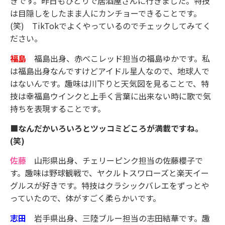
きです。昨日もひとりで居酒屋さんに行きました。特技
は目隠しをしたまま人にカンチョーできることです。
(笑) TikTokでよくやっているのでチェックしてみてく
ださい。
福島
福島出身、赤べこレッド担当の福島ゆかです。私
は福島出身なんですけどアイドル星人なので、地球人で
はないんです。趣味は川下りと天気図を見ることで、特
技は幸福島ウインクと上手く言葉に出来ない時に歌で気
持ちを表現することです。
■なんだかいろいろとツッコミどころが満載ですね。
(笑)
佐藤
山形県出身、チェリーピンク担当の佐藤櫻子で
す。趣味は野球観戦で、ヤクルトスワローズと楽天イー
グルスが好きです。特技はクラシックバレエをずっとや
っていたので、体がすごく柔らかいです。
志田
岩手県出身、三陸ブルー担当の志田結華です。趣