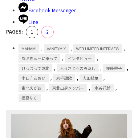
Facebook Messenger
Line
,
PAGES:
Page
Page
1
2
,
,
,
MANAMI
VANITYMIX
WEB LIMITED INTERVIEW
,
,
あぶきゅーに乗って
インタビュー
,
,
,
けっぱって東北
ふるさとへの恩返し
佐藤櫻子
,
,
,
小日向あおい
岩手讃歌
志田結華
,
,
,
東北えがお
東北出身メンバー
水谷花鈴
福島ゆか