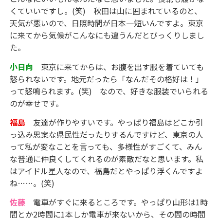
くていいですし。(笑) 秋田は山に囲まれているのと、
天気が悪いので、日照時間が日本一短いんですよ。東京
に来てから気候がこんなにも違うんだとびっくりしまし
た。
小日向
東京に来てからは、お腹を出す服を着ていても
怒られないです。地元だったら「なんだその格好は！」
って怒鳴られます。(笑) なので、好きな服装でいられる
のが幸せです。
福島
友達が作りやすいです。やっぱり福島はどこか引
っ込み思案な県民性だったりするんですけど、東京の人
って私が変なことを言っても、多様性がすごくて、みん
な普通に仲良くしてくれるのが素敵だなと思います。私
はアイドル星人なので、福島だとやっぱり浮くんですよ
ね……。(笑)
佐藤
電車がすぐに来るところです。やっぱり山形は1時
間とか2時間に1本しか電車が来ないから、その間の時間