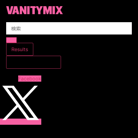
コ
ン
テ
Search
ン
...
ツ
に
ス
Results
キ
すべての結果を見る
ッ
プ
Facebook