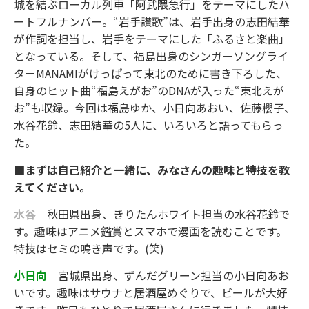
城を結ぶローカル列車「阿武隈急行」をテーマにしたハ
ートフルナンバー。“岩手讃歌”は、岩手出身の志田結華
が作詞を担当し、岩手をテーマにした「ふるさと楽曲」
となっている。そして、福島出身のシンガーソングライ
ターMANAMIがけっぱって東北のために書き下ろした、
自身のヒット曲“福島えがお”のDNAが入った“東北えが
お”も収録。今回は福島ゆか、小日向あおい、佐藤櫻子、
水谷花鈴、志田結華の5人に、いろいろと語ってもらっ
た。
■まずは自己紹介と一緒に、みなさんの趣味と特技を教
えてください。
水谷
秋田県出身、きりたんホワイト担当の水谷花鈴で
す。趣味はアニメ鑑賞とスマホで漫画を読むことです。
特技はセミの鳴き声です。(笑)
小日向
宮城県出身、ずんだグリーン担当の小日向あお
いです。趣味はサウナと居酒屋めぐりで、ビールが大好