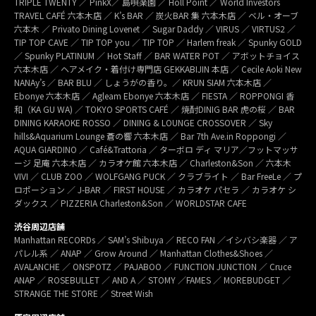
TRIPLE TWENTY ／ PinkX／ 島唄楽園 ／ Holl Point ／ World Investors
TRAVEL CAFÉ 六本木店 ／ K’s BAR ／ 炭火BAR 集 六本木店 ／ ベル・オーブ
六本木 ／ Privato Dining Lovenet ／ Sugar Daddy ／ VIRUS ／ VIRTUS2 ／
TIP TOP CAVE ／ TIP TOP you ／ TIP TOP ／ Harlem freak ／ Spunky GOLD
／ Spunky PLATINUM ／ Hot Staff ／ BAR WATER POT ／ アボットチョイス
六本木店 ／ ヘアメイク・着付け専門店 GEKKABIJIN 本店 ／ Cecile Aoki New
NANAy’s ／ BAR BLU ／ しょうがの香り。／ KRUN SIAM 六本木店 ／
Ebonye 六本木店 ／ Agleam Ebonye 六本木店 ／ FIESTA ／ ROPPONGI 香
和（KA GU WA) ／ TOKYO SPORTS CAFÉ ／ 焼酎DINIG BAR 虎の桜 ／ BAR
DINING KARAOKE ROSSO ／ DINING & LOUNGE CROSSOVER ／ Sky
hills&Aquarium Lounge 蒼の響 六本木店 ／ Bar 7th Ave.in Roppongi ／
AQUA GIARDINO ／ Café&Trattoria ／ ターボロ ディ マリア／フットマッサ
ージ 足庵 六本木店 ／ カラオケ館 六本木店 ／ Charleston&Son ／ 六本木
VIVI ／ CLUB ZOO ／ WOLFGANG PUCK ／ クラブライト ／ Bar FreeLe ／ プ
ロポーション ／ J-BAR ／ FIRST HOUSE ／ カラオケ パセラ ／ カラオケ シ
ダックス ／ PIZZERIA Charleston&Son ／ WORLDSTAR CAFE
渋谷周辺店舗
Manhattan RECORDs ／ SAM’s Shibuya ／ RECO FAN ／イシバシ楽器 ／ ア
パレル系 ／ ANAP ／ Grow Around ／ Manhattan Clothes&Shoes ／
AVALANCHE ／ ONSPOTZ ／ PAJABOO ／ FUNCTION JUNCTION ／ Cruce
ANAP ／ ROSEBULLET ／ AND A ／ STOMY ／FAMES ／ MOREBUDGET ／
STRANGE THE STORE ／ Street Wish