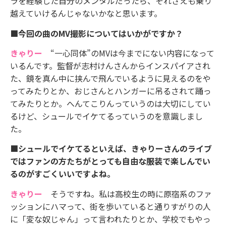
ラを経験した自分のメンタルだったら、それさえも乗り
越えていけるんじゃないかなと思います。
■今回の曲のMV撮影についてはいかがですか？
きゃりー
“一心同体”のMVは今までにない内容になって
いるんです。監督が志村けんさんからインスパイアされ
た、鏡を真ん中に挟んで飛んでいるように見えるのをや
ってみたりとか、おじさんとハンガーに吊るされて踊っ
てみたりとか。へんてこりんっていうのは大切にしてい
るけど、シュールでイケてるっていうのを意識しまし
た。
■シュールでイケてるといえば、きゃりーさんのライブ
ではファンの方たちがとっても自由な服装で楽しんでい
るのがすごくいいですよね。
きゃりー
そうですね。私は高校生の時に原宿系のファ
ッションにハマって、街を歩いていると通りすがりの人
に「変な奴じゃん」って言われたりとか、学校でもやっ