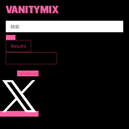
コ
ン
テ
Search
ン
...
ツ
に
ス
Results
キ
すべての結果を見る
ッ
プ
Facebook