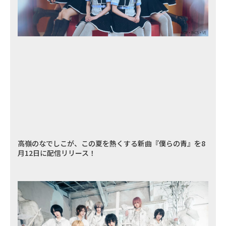
高嶺のなでしこが、この夏を熱くする新曲『僕らの青』を8
月12日に配信リリース！