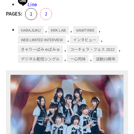
Line
,
PAGES:
Page
Page
1
2
,
,
,
HARAJUKU
KRK LAB
VANITYMIX
,
,
WEB LIMITED INTERVIEW
インタビュー
,
,
きゃりーぱみゅぱみゅ
コーチェラ・フェス 2022
,
,
デジタル配信シングル
一心同体
活動10周年