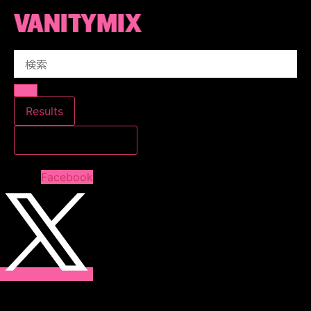
コ
ン
テ
Search
ン
...
ツ
に
ス
Results
キ
すべての結果を見る
ッ
プ
Facebook