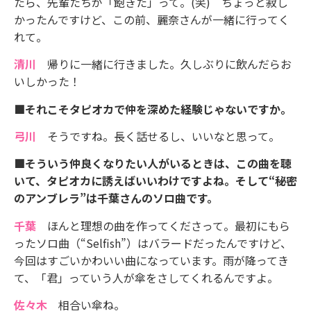
たら、先輩たちが「飽きた」って。(笑) ちょっと寂し
かったんですけど、この前、麗奈さんが一緒に行ってく
れて。
清川
帰りに一緒に行きました。久しぶりに飲んだらお
いしかった！
■それこそタピオカで仲を深めた経験じゃないですか。
弓川
そうですね。長く話せるし、いいなと思って。
■そういう仲良くなりたい人がいるときは、この曲を聴
いて、タピオカに誘えばいいわけですよね。そして“秘密
のアンブレラ”は千葉さんのソロ曲です。
千葉
ほんと理想の曲を作ってくださって。最初にもら
ったソロ曲（“Selfish”）はバラードだったんですけど、
今回はすごいかわいい曲になっています。雨が降ってき
て、「君」っていう人が傘をさしてくれるんですよ。
佐々木
相合い傘ね。