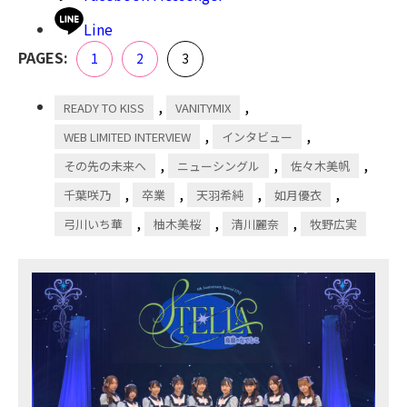
Line
,
,
PAGES:
Page
Page
Page
1
2
3
,
,
READY TO KISS
VANITYMIX
,
,
WEB LIMITED INTERVIEW
インタビュー
,
,
,
その先の未来へ
ニューシングル
佐々木美帆
,
,
,
,
千葉咲乃
卒業
天羽希純
如月優衣
,
,
,
弓川いち華
柚木美桜
清川麗奈
牧野広実