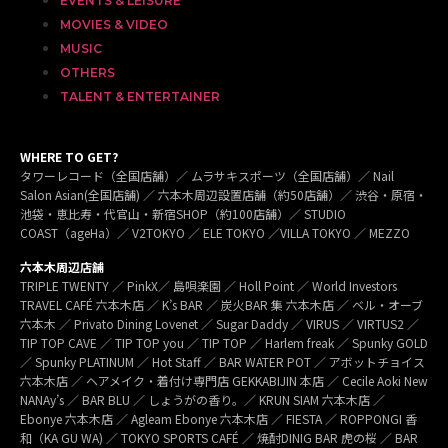
EVENTS & LEISURE
MOVIES & VIDEO
MUSIC
OTHERS
TALENT & ENTERTAINER
WHERE TO GET?
タワーレコード（全国店舗）／ ムラサキスポーツ（全国店舗）／ Nail
Salon Asian(全国店舗) ／ 六本木周辺設置店舗（約50店舗）／ 渋谷・原宿・
池袋・恵比寿・代官山・新宿SHOP（約100店舗）／ STUDIO
COAST（ageHa）／ V2TOKYO ／ ELE TOKYO ／VILLA TOKYO ／ MEZZO
六本木周辺店舗
TRIPLE TWENTY ／ PinkX／ 島唄楽園 ／ Holl Point ／ World Investors
TRAVEL CAFÉ 六本木店 ／ K’s BAR ／ 炭火BAR 集 六本木店 ／ ベル・オーブ
六本木 ／ Privato Dining Lovenet ／ Sugar Daddy ／ VIRUS ／ VIRTUS2 ／
TIP TOP CAVE ／ TIP TOP you ／ TIP TOP ／ Harlem freak ／ Spunky GOLD
／ Spunky PLATINUM ／ Hot Staff ／ BAR WATER POT ／ アボットチョイス
六本木店 ／ ヘアメイク・着付け専門店 GEKKABIJIN 本店 ／ Cecile Aoki New
NANAy’s ／ BAR BLU ／ しょうがの香り。／ KRUN SIAM 六本木店 ／
Ebonye 六本木店 ／ Agleam Ebonye 六本木店 ／ FIESTA ／ ROPPONGI 香
和（KA GU WA) ／ TOKYO SPORTS CAFÉ ／ 焼酎DINIG BAR 虎の桜 ／ BAR