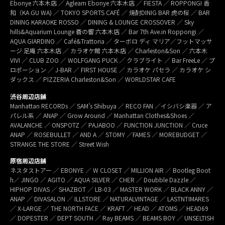
Ebonye 六本木店 ／ Agleam Ebonye 六本木店 ／ FIESTA ／ ROPPONGI 香
和（KA GU WA) ／ TOKYO SPORTS CAFÉ ／ 焼酎DINIG BAR 虎の桜 ／ BAR
DINING KARAOKE ROSSO ／ DINING & LOUNGE CROSSOVER ／ Sky
hills&Aquarium Lounge 蒼の響 六本木店 ／ Bar 7th Ave.in Roppongi ／
AQUA GIARDINO ／ Café&Trattoria ／ ターボロ ディ マリア／フットマッサ
ージ 足庵 六本木店 ／ カラオケ館 六本木店 ／ Charleston&Son ／ 六本木
VIVI ／ CLUB ZOO ／ WOLFGANG PUCK ／ クラブライト ／ Bar FreeLe ／ プ
ロポーション ／ J-BAR ／ FIRST HOUSE ／ カラオケ パセラ ／ カラオケ シ
ダックス ／ PIZZERIA Charleston&Son ／ WORLDSTAR CAFE
渋谷周辺店舗
Manhattan RECORDs ／ SAM’s Shibuya ／ RECO FAN ／イシバシ楽器 ／ ア
パレル系 ／ ANAP ／ Grow Around ／ Manhattan Clothes&Shoes ／
AVALANCHE ／ ONSPOTZ ／ PAJABOO ／ FUNCTION JUNCTION ／ Cruce
ANAP ／ ROSEBULLET ／ AND A ／ STOMY ／FAMES ／ MOREBUDGET ／
STRANGE THE STORE ／ Street Wish
原宿周辺店舗
ネスタストアー ／ EBONYE ／ W CLOSET ／ MILLION AIR ／ Bootleg Boot
h／ JINGO ／ AGITO ／ AQUA SILVER ／ CHER ／ Doubble Dazzle ／
HIPHOP DIVAS ／ SHAZBOT ／ LB-03 ／ MASTER WORK ／ BLACK ANNY ／
ANAP ／ DIVASALON ／ ILLSTORE ／ NATURALVINTAGE ／ LASTNTIMARES
／ X-LARGE ／ THE NORTH FACE ／ KRAFT ／ HEAD ／ ATOMS ／ HEAD69
／ DOPESTER ／ DEPT SOUTH ／ Ray BEAMS ／ BEAMS BOY ／ UNSELTISH