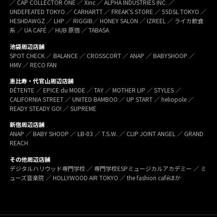
／ CAP COLLECTOR ONE ／ Xinc ／ ALPHA INDUSTRIES INC. ／
UNDEFEATED TOKYO ／ CARHARTT ／ FREAK’S STORE ／ 55DSL TOKYO ／
HESHDAWGZ ／ LHP ／ RIGGIB／ HONEY SALON ／ IZREEL ／ ライカ飲食
系 ／ UA CAFÉ ／ HUB 原宿 ／ TABASA
池袋周辺店舗
SPOT CHECK ／ BALANCE ／ CROSSCORT ／ ANAP ／ BABYSHOOP ／
HMV ／ RECO FAN
恵比寿・代官山周辺店舗
DÉTENTE ／ EPICE du MODE ／ TAY ／ MOTHER LIP ／ STYLES ／
CALIFORNIA STREET ／ UNITED BAMBOO ／ UP START ／ heliopole ／
READY STEADY GO! ／ SUPREME
新宿周辺店舗
ANAP ／ BABY SHOOP ／ LB-03 ／ T.S.W. ／ CLIP JOINT ANGEL ／ GRAND
REACH
その他周辺店舗
デジタルハリウッド専門学校 ／ 専門学校ESPミュージカルアカデミー ／ ミ
ューズ音楽院 ／ HOLLYWOOD AIR TOKYO ／ the fashion caféほか