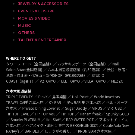
JEWELRY & ACCESSORIES
EVENTS & LEISURE
MOVIES & VIDEO
MUSIC
OTHERS
TALENT & ENTERTAINER
WHERE TO GET?
タワーレコード（全国店舗）／ ムラサキスポーツ（全国店舗）／ Nail
Salon Asian(全国店舗) ／ 六本木周辺設置店舗（約50店舗）／ 渋谷・原宿・
池袋・恵比寿・代官山・新宿SHOP（約100店舗）／ STUDIO
COAST（ageHa）／ V2TOKYO ／ ELE TOKYO ／VILLA TOKYO ／ MEZZO
六本木周辺店舗
TRIPLE TWENTY ／ PinkX／ 島唄楽園 ／ Holl Point ／ World Investors
TRAVEL CAFÉ 六本木店 ／ K’s BAR ／ 炭火BAR 集 六本木店 ／ ベル・オーブ
六本木 ／ Privato Dining Lovenet ／ Sugar Daddy ／ VIRUS ／ VIRTUS2 ／
TIP TOP CAVE ／ TIP TOP you ／ TIP TOP ／ Harlem freak ／ Spunky GOLD
／ Spunky PLATINUM ／ Hot Staff ／ BAR WATER POT ／ アボットチョイス
六本木店 ／ ヘアメイク・着付け専門店 GEKKABIJIN 本店 ／ Cecile Aoki New
NANAy’s ／ BAR BLU ／ しょうがの香り。／ KRUN SIAM 六本木店 ／