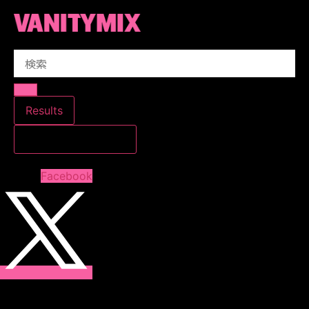
コ
ン
テ
Search
ン
...
ツ
に
ス
Results
キ
すべての結果を見る
ッ
プ
Facebook