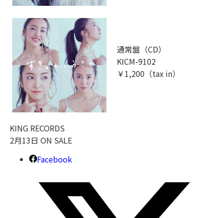
通常盤（CD）
KICM-9102
￥1,200（tax in）
KING RECORDS
2月13日 ON SALE
Facebook