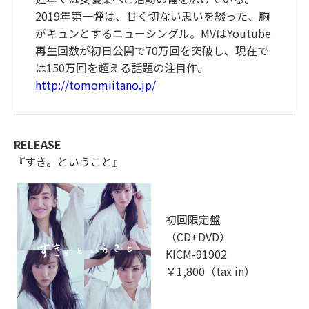
2019年第一弾は、甘く切ない思いを綴った、胸
がキュンとするニューシングル。MVはYoutube
再生回数が初日公開で70万回を突破し、現在で
は150万回を超える話題の注目作。
http://tomomiitano.jp/
RELEASE
『すき。ということ』
初回限定盤
（CD+DVD）
KICM-91902
￥1,800（tax in）