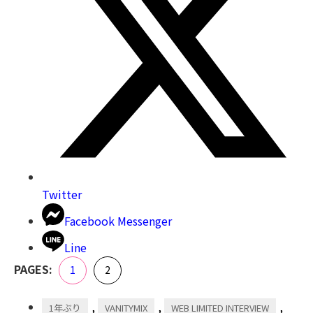
Twitter
Facebook Messenger
Line
,
PAGES:
Page
Page
1
2
,
,
,
1年ぶり
VANITYMIX
WEB LIMITED INTERVIEW