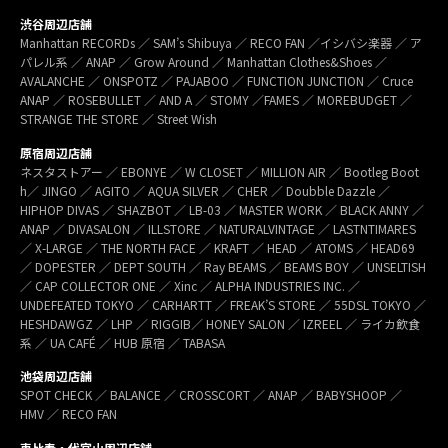
渋谷周辺店舗
Manhattan RECORDs ／ SAM’s Shibuya ／ RECO FAN ／イシバシ楽器 ／ ア
パレル系 ／ ANAP ／ Grow Around ／ Manhattan Clothes&Shoes ／
AVALANCHE ／ ONSPOTZ ／ PAJABOO ／ FUNCTION JUNCTION ／ Cruce
ANAP ／ ROSEBULLET ／ AND A ／ STOMY ／FAMES ／ MOREBUDGET ／
STRANGE THE STORE ／ Street Wish
原宿周辺店舗
ネスタストアー ／ EBONYE ／ W CLOSET ／ MILLION AIR ／ Bootleg Boot
h／ JINGO ／ AGITO ／ AQUA SILVER ／ CHER ／ Doubble Dazzle ／
HIPHOP DIVAS ／ SHAZBOT ／ LB-03 ／ MASTER WORK ／ BLACK ANNY ／
ANAP ／ DIVASALON ／ ILLSTORE ／ NATURALVINTAGE ／ LASTNTIMARES
／ X-LARGE ／ THE NORTH FACE ／ KRAFT ／ HEAD ／ ATOMS ／ HEAD69
／ DOPESTER ／ DEPT SOUTH ／ Ray BEAMS ／ BEAMS BOY ／ UNSELTISH
／ CAP COLLECTOR ONE ／ Xinc ／ ALPHA INDUSTRIES INC. ／
UNDEFEATED TOKYO ／ CARHARTT ／ FREAK’S STORE ／ 55DSL TOKYO ／
HESHDAWGZ ／ LHP ／ RIGGIB／ HONEY SALON ／ IZREEL ／ ライカ飲食
系 ／ UA CAFÉ ／ HUB 原宿 ／ TABASA
池袋周辺店舗
SPOT CHECK ／ BALANCE ／ CROSSCORT ／ ANAP ／ BABYSHOOP ／
HMV ／ RECO FAN
恵比寿・代官山周辺店舗