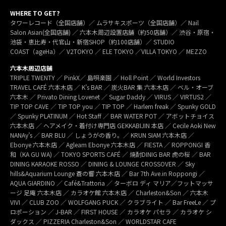
WHERE TO GET?
タワーレコード（全国店舗）／ ムラサキスポーツ（全国店舗）／ Nail
Salon Asian(全国店舗) ／ 六本木周辺設置店舗（約50店舗）／ 渋谷・原宿・
池袋・恵比寿・代官山・新宿SHOP（約100店舗）／ STUDIO
COAST（ageHa）／ V2TOKYO ／ ELE TOKYO ／VILLA TOKYO ／ MEZZO
六本木周辺店舗
TRIPLE TWENTY ／ PinkX／ 島唄楽園 ／ Holl Point ／ World Investors
TRAVEL CAFÉ 六本木店 ／ K’s BAR ／ 炭火BAR 集 六本木店 ／ ベル・オーブ
六本木 ／ Privato Dining Lovenet ／ Sugar Daddy ／ VIRUS ／ VIRTUS2 ／
TIP TOP CAVE ／ TIP TOP you ／ TIP TOP ／ Harlem freak ／ Spunky GOLD
／ Spunky PLATINUM ／ Hot Staff ／ BAR WATER POT ／ アボットチョイス
六本木店 ／ ヘアメイク・着付け専門店 GEKKABIJIN 本店 ／ Cecile Aoki New
NANAy’s ／ BAR BLU ／ しょうがの香り。／ KRUN SIAM 六本木店 ／
Ebonye 六本木店 ／ Agleam Ebonye 六本木店 ／ FIESTA ／ ROPPONGI 香
和（KA GU WA) ／ TOKYO SPORTS CAFÉ ／ 焼酎DINIG BAR 虎の桜 ／ BAR
DINING KARAOKE ROSSO ／ DINING & LOUNGE CROSSOVER ／ Sky
hills&Aquarium Lounge 蒼の響 六本木店 ／ Bar 7th Ave.in Roppongi ／
AQUA GIARDINO ／ Café&Trattoria ／ ターボロ ディ マリア／フットマッサ
ージ 足庵 六本木店 ／ カラオケ館 六本木店 ／ Charleston&Son ／ 六本木
VIVI ／ CLUB ZOO ／ WOLFGANG PUCK ／ クラブライト ／ Bar FreeLe ／ プ
ロポーション ／ J-BAR ／ FIRST HOUSE ／ カラオケ パセラ ／ カラオケ シ
ダックス ／ PIZZERIA Charleston&Son ／ WORLDSTAR CAFE