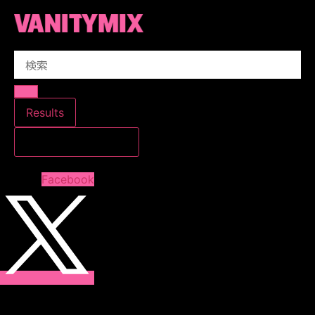
コ
ン
テ
Search
ン
...
ツ
に
ス
Results
キ
すべての結果を見る
ッ
プ
Facebook