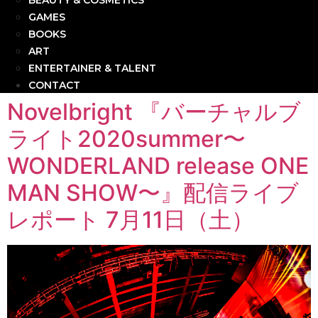
BEAUTY & COSMETICS
GAMES
BOOKS
ART
ENTERTAINER & TALENT
CONTACT
Novelbright 『バーチャルブ
ライト2020summer〜
WONDERLAND release ONE
MAN SHOW〜』配信ライブ
レポート 7月11日（土）