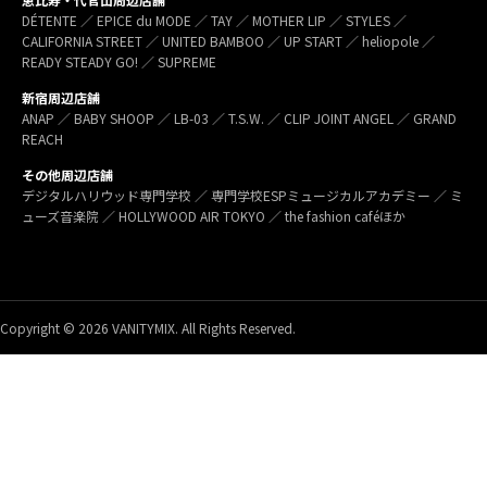
DÉTENTE ／ EPICE du MODE ／ TAY ／ MOTHER LIP ／ STYLES ／
CALIFORNIA STREET ／ UNITED BAMBOO ／ UP START ／ heliopole ／
READY STEADY GO! ／ SUPREME
新宿周辺店舗
ANAP ／ BABY SHOOP ／ LB-03 ／ T.S.W. ／ CLIP JOINT ANGEL ／ GRAND
REACH
その他周辺店舗
デジタルハリウッド専門学校 ／ 専門学校ESPミュージカルアカデミー ／ ミ
ューズ音楽院 ／ HOLLYWOOD AIR TOKYO ／ the fashion caféほか
Copyright © 2026 VANITYMIX. All Rights Reserved.