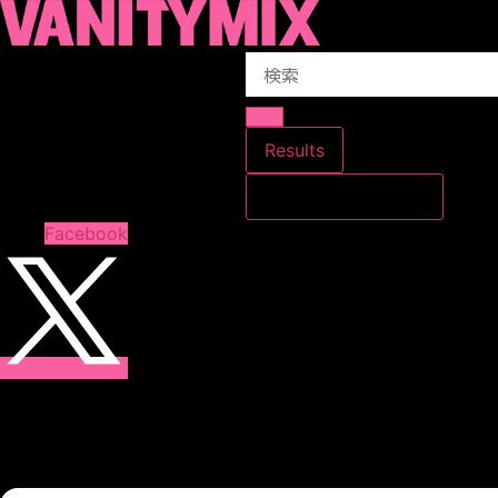
コ
ン
Search
テ
...
ン
ツ
に
Results
ス
すべての結果を見る
キ
ッ
Facebook
プ