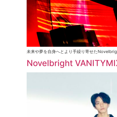
未来や夢を自身へとより手繰り寄せたNovelbri
Novelbright VANITYM