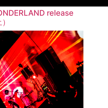
DERLAND release
土）