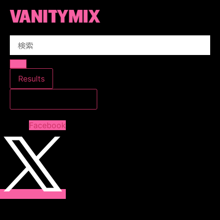
コ
ン
テ
Search
ン
...
ツ
に
ス
Results
キ
すべての結果を見る
ッ
プ
Facebook