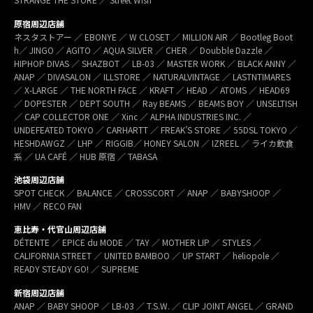
原宿周辺店舗
ネスタストアー ／ EBONYE ／ W CLOSET ／ MILLION AIR ／ Bootleg Boot
h／ JINGO ／ AGITO ／ AQUA SILVER ／ CHER ／ Doubble Dazzle ／
HIPHOP DIVAS ／ SHAZBOT ／ LB-03 ／ MASTER WORK ／ BLACK ANNY ／
ANAP ／ DIVASALON ／ ILLSTORE ／ NATURALVINTAGE ／ LASTNTIMARES
／ X-LARGE ／ THE NORTH FACE ／ KRAFT ／ HEAD ／ ATOMS ／ HEAD69
／ DOPESTER ／ DEPT SOUTH ／ Ray BEAMS ／ BEAMS BOY ／ UNSELTISH
／ CAP COLLECTOR ONE ／ Xinc ／ ALPHA INDUSTRIES INC. ／
UNDEFEATED TOKYO ／ CARHARTT ／ FREAK’S STORE ／ 55DSL TOKYO ／
HESHDAWGZ ／ LHP ／ RIGGIB／ HONEY SALON ／ IZREEL ／ ライカ飲食
系 ／ UA CAFÉ ／ HUB 原宿 ／ TABASA
池袋周辺店舗
SPOT CHECK ／ BALANCE ／ CROSSCORT ／ ANAP ／ BABYSHOOP ／
HMV ／ RECO FAN
恵比寿・代官山周辺店舗
DÉTENTE ／ EPICE du MODE ／ TAY ／ MOTHER LIP ／ STYLES ／
CALIFORNIA STREET ／ UNITED BAMBOO ／ UP START ／ heliopole ／
READY STEADY GO! ／ SUPREME
新宿周辺店舗
ANAP ／ BABY SHOOP ／ LB-03 ／ T.S.W. ／ CLIP JOINT ANGEL ／ GRAND