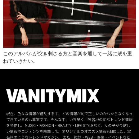
このアルバムが突き刺さる方と音楽を通して一緒に歳を重
ねていきたい。
現在、色々な情報が錯乱する中、どの情報が旬で正しいのかわからなくなっ
てきているのも事実です。そんな中、いち早く世界各地の旬なトレンド情報
を発信し、MUSIC・FASHION・BEAUTY・LIFE STYLEなど、女の子が今欲し
い情報やコンテンツを網羅して、オリジナルのオススメ情報もMIXした、宝
石箱のようなトレンドマガジン。 また、雑誌・WEB・映像・イベントなど