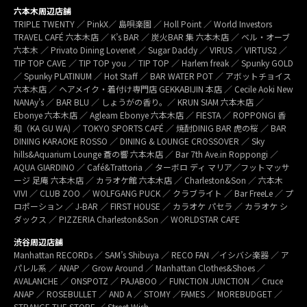
六本木周辺店舗
TRIPLE TWENTY ／ PinkX／ 島唄楽園 ／ Holl Point ／ World Investors
TRAVEL CAFÉ 六本木店 ／ K’s BAR ／ 炭火BAR 集 六本木店 ／ ベル・オーブ
六本木 ／ Privato Dining Lovenet ／ Sugar Daddy ／ VIRUS ／ VIRTUS2 ／
TIP TOP CAVE ／ TIP TOP you ／ TIP TOP ／ Harlem freak ／ Spunky GOLD
／ Spunky PLATINUM ／ Hot Staff ／ BAR WATER POT ／ アボットチョイス
六本木店 ／ ヘアメイク・着付け専門店 GEKKABIJIN 本店 ／ Cecile Aoki New
NANAy’s ／ BAR BLU ／ しょうがの香り。／ KRUN SIAM 六本木店 ／
Ebonye 六本木店 ／ Agleam Ebonye 六本木店 ／ FIESTA ／ ROPPONGI 香
和（KA GU WA) ／ TOKYO SPORTS CAFÉ ／ 焼酎DINIG BAR 虎の桜 ／ BAR
DINING KARAOKE ROSSO ／ DINING & LOUNGE CROSSOVER ／ Sky
hills&Aquarium Lounge 蒼の響 六本木店 ／ Bar 7th Ave.in Roppongi ／
AQUA GIARDINO ／ Café&Trattoria ／ ターボロ ディ マリア／フットマッサ
ージ 足庵 六本木店 ／ カラオケ館 六本木店 ／ Charleston&Son ／ 六本木
VIVI ／ CLUB ZOO ／ WOLFGANG PUCK ／ クラブライト ／ Bar FreeLe ／ プ
ロポーション ／ J-BAR ／ FIRST HOUSE ／ カラオケ パセラ ／ カラオケ シ
ダックス ／ PIZZERIA Charleston&Son ／ WORLDSTAR CAFE
渋谷周辺店舗
Manhattan RECORDs ／ SAM’s Shibuya ／ RECO FAN ／イシバシ楽器 ／ ア
パレル系 ／ ANAP ／ Grow Around ／ Manhattan Clothes&Shoes ／
AVALANCHE ／ ONSPOTZ ／ PAJABOO ／ FUNCTION JUNCTION ／ Cruce
ANAP ／ ROSEBULLET ／ AND A ／ STOMY ／FAMES ／ MOREBUDGET ／
STRANGE THE STORE ／ Street Wish