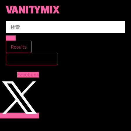
コ
ン
テ
Search
ン
...
ツ
に
ス
Results
キ
すべての結果を見る
ッ
プ
Facebook