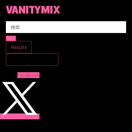
コ
ン
テ
Search
ン
...
ツ
に
ス
Results
キ
すべての結果を見る
ッ
プ
Facebook