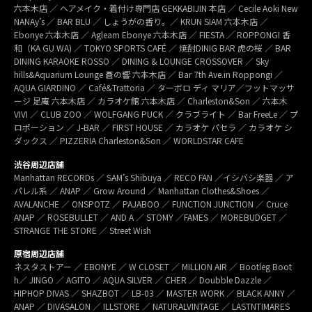
六本木店 ／ ヘアメイク・着付け専門店 GEKKABIJIN 本店 ／ Cecile Aoki New
NANAy’s ／ BAR BLU ／ しょうがの香り。／ KRUN SIAM 六本木店 ／
Ebonye 六本木店 ／ Agleam Ebonye 六本木店 ／ FIESTA ／ ROPPONGI 香
和（KA GU WA) ／ TOKYO SPORTS CAFÉ ／ 焼酎DINIG BAR 虎の桜 ／ BAR
DINING KARAOKE ROSSO ／ DINING & LOUNGE CROSSOVER ／ Sky
hills&Aquarium Lounge 蒼の響 六本木店 ／ Bar 7th Ave.in Roppongi ／
AQUA GIARDINO ／ Café&Trattoria ／ ターボロ ディ マリア／フットマッサ
ージ 足庵 六本木店 ／ カラオケ館 六本木店 ／ Charleston&Son ／ 六本木
VIVI ／ CLUB ZOO ／ WOLFGANG PUCK ／ クラブライト ／ Bar FreeLe ／ プ
ロポーション ／ J-BAR ／ FIRST HOUSE ／ カラオケ パセラ ／ カラオケ シ
ダックス ／ PIZZERIA Charleston&Son ／ WORLDSTAR CAFE
渋谷周辺店舗
Manhattan RECORDs ／ SAM’s Shibuya ／ RECO FAN ／イシバシ楽器 ／ ア
パレル系 ／ ANAP ／ Grow Around ／ Manhattan Clothes&Shoes ／
AVALANCHE ／ ONSPOTZ ／ PAJABOO ／ FUNCTION JUNCTION ／ Cruce
ANAP ／ ROSEBULLET ／ AND A ／ STOMY ／FAMES ／ MOREBUDGET ／
STRANGE THE STORE ／ Street Wish
原宿周辺店舗
ネスタストアー ／ EBONYE ／ W CLOSET ／ MILLION AIR ／ Bootleg Boot
h／ JINGO ／ AGITO ／ AQUA SILVER ／ CHER ／ Doubble Dazzle ／
HIPHOP DIVAS ／ SHAZBOT ／ LB-03 ／ MASTER WORK ／ BLACK ANNY ／
ANAP ／ DIVASALON ／ ILLSTORE ／ NATURALVINTAGE ／ LASTNTIMARES