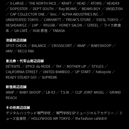
／ X-LARGE ／ THE NORTH FACE ／ KRAFT ／ HEAD ／ ATOMS ／ HEAD69
／ DOPESTER ／ DEPT SOUTH ／ Ray BEAMS ／ BEAMS BOY ／ UNSELTISH
／ CAP COLLECTOR ONE ／ Xinc ／ ALPHA INDUSTRIES INC. ／
UNDEFEATED TOKYO ／ CARHARTT ／ FREAK’S STORE ／ 55DSL TOKYO ／
HESHDAWGZ ／ LHP ／ RIGGIB／ HONEY SALON ／ IZREEL ／ ライカ飲食
系 ／ UA CAFÉ ／ HUB 原宿 ／ TABASA
池袋周辺店舗
SPOT CHECK ／ BALANCE ／ CROSSCORT ／ ANAP ／ BABYSHOOP ／
HMV ／ RECO FAN
恵比寿・代官山周辺店舗
DÉTENTE ／ EPICE du MODE ／ TAY ／ MOTHER LIP ／ STYLES ／
CALIFORNIA STREET ／ UNITED BAMBOO ／ UP START ／ heliopole ／
READY STEADY GO! ／ SUPREME
新宿周辺店舗
ANAP ／ BABY SHOOP ／ LB-03 ／ T.S.W. ／ CLIP JOINT ANGEL ／ GRAND
REACH
その他周辺店舗
デジタルハリウッド専門学校 ／ 専門学校ESPミュージカルアカデミー ／ ミ
ューズ音楽院 ／ HOLLYWOOD AIR TOKYO ／ the fashion caféほか