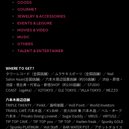
GOODS
GOURMET
JEWELRY & ACCESSORIES
EVENTS & LEISURE
MOVIES & VIDEO
MUSIC
OTHERS
TALENT & ENTERTAINER
WHERE TO GET?
タワーレコード（全国店舗）／ ムラサキスポーツ（全国店舗）／ Nail
Salon Asian(全国店舗) ／ 六本木周辺設置店舗（約50店舗）／ 渋谷・原宿・
池袋・恵比寿・代官山・新宿SHOP（約100店舗）／ STUDIO
COAST（ageHa）／ V2TOKYO ／ ELE TOKYO ／VILLA TOKYO ／ MEZZO
六本木周辺店舗
TRIPLE TWENTY ／ PinkX／ 島唄楽園 ／ Holl Point ／ World Investors
TRAVEL CAFÉ 六本木店 ／ K’s BAR ／ 炭火BAR 集 六本木店 ／ ベル・オーブ
六本木 ／ Privato Dining Lovenet ／ Sugar Daddy ／ VIRUS ／ VIRTUS2 ／
TIP TOP CAVE ／ TIP TOP you ／ TIP TOP ／ Harlem freak ／ Spunky GOLD
／ Spunky PLATINUM ／ Hot Staff ／ BAR WATER POT ／ アボットチョイス