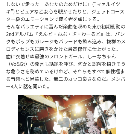
しないで走った あなたのためだけに」(“マァルイツ
キ”)とピュアな乙女心を覗かせたりと、ジェットコース
ター級のエモーションで聴く者を虜にする。
そんなバラエティに富んだ楽曲を収めた東京初期衝動の
2ndアルバム『えんど・おぶ・ざ・わーるど』は、パン
クもポップもガレージもバラードも飲み込み、抜群のメ
ロディセンスに磨きをかけた最高傑作に仕上がった。
歯に衣着せぬ最強のフロントガール、しーなちゃん
（Vo&Gt）の発言も話題を呼び、何かと誤解を招きそう
な危うさを秘めているけれど、それらもすべて個性極ま
る音楽へと昇華した、無二のカッコ良さなのだ。メンバ
ー4人に話を聞いた。