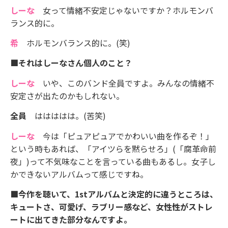
しーな
女って情緒不安定じゃないですか？ホルモンバ
ランス的に。
希
ホルモンバランス的に。(笑)
■それはしーなさん個人のこと？
しーな
いや、このバンド全員ですよ。みんなの情緒不
安定さが出たのかもしれない。
全員
ははははは。(苦笑)
しーな
今は「ピュアピュアでかわいい曲を作るぞ！」
という時もあれば、「アイツらを黙らせろ」(「腐革命前
夜」)って不気味なことを言っている曲もあるし。女子し
かできないアルバムって感じですね。
■今作を聴いて、1stアルバムと決定的に違うところは、
キュートさ、可愛げ、ラブリー感など、女性性がストレ
ートに出てきた部分なんですよ。