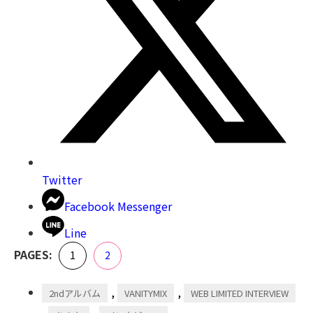
Twitter
Facebook Messenger
Line
,
PAGES:
Page
Page
1
2
,
,
2ndアルバム
VANITYMIX
WEB LIMITED INTERVIEW