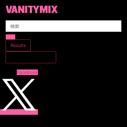
コ
ン
テ
Search
ン
...
ツ
に
ス
Results
キ
すべての結果を見る
ッ
プ
Facebook