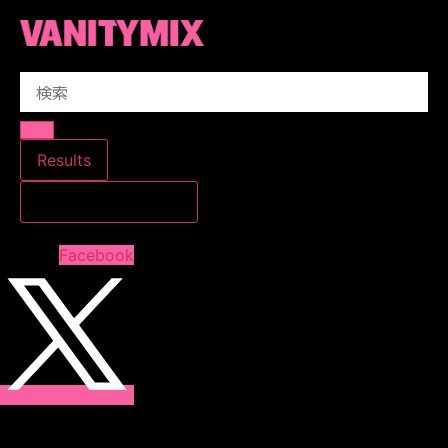
コ
ン
テ
Search
ン
...
ツ
に
ス
Results
キ
すべての結果を見る
ッ
プ
Facebook