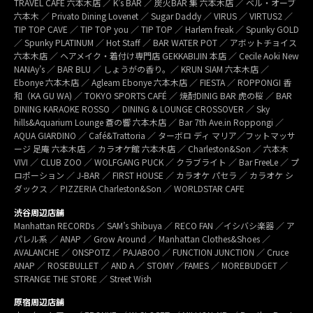
TRAVEL CAFÉ 六本木店 ／ K’s BAR ／ 炭火BAR 集 六本木店 ／ ベル・オーブ
六本木 ／ Privato Dining Lovenet ／ Sugar Daddy ／ VIRUS ／ VIRTUS2 ／
TIP TOP CAVE ／ TIP TOP you ／ TIP TOP ／ Harlem freak ／ Spunky GOLD
／ Spunky PLATINUM ／ Hot Staff ／ BAR WATER POT ／ アボットチョイス
六本木店 ／ ヘアメイク・着付け専門店 GEKKABIJIN 本店 ／ Cecile Aoki New
NANAy’s ／ BAR BLU ／ しょうがの香り。／ KRUN SIAM 六本木店 ／
Ebonye 六本木店 ／ Agleam Ebonye 六本木店 ／ FIESTA ／ ROPPONGI 香
和（KA GU WA) ／ TOKYO SPORTS CAFÉ ／ 焼酎DINIG BAR 虎の桜 ／ BAR
DINING KARAOKE ROSSO ／ DINING & LOUNGE CROSSOVER ／ Sky
hills&Aquarium Lounge 蒼の響 六本木店 ／ Bar 7th Ave.in Roppongi ／
AQUA GIARDINO ／ Café&Trattoria ／ ターボロ ディ マリア／フットマッサ
ージ 足庵 六本木店 ／ カラオケ館 六本木店 ／ Charleston&Son ／ 六本木
VIVI ／ CLUB ZOO ／ WOLFGANG PUCK ／ クラブライト ／ Bar FreeLe ／ プ
ロポーション ／ J-BAR ／ FIRST HOUSE ／ カラオケ パセラ ／ カラオケ シ
ダックス ／ PIZZERIA Charleston&Son ／ WORLDSTAR CAFE
渋谷周辺店舗
Manhattan RECORDs ／ SAM’s Shibuya ／ RECO FAN ／イシバシ楽器 ／ ア
パレル系 ／ ANAP ／ Grow Around ／ Manhattan Clothes&Shoes ／
AVALANCHE ／ ONSPOTZ ／ PAJABOO ／ FUNCTION JUNCTION ／ Cruce
ANAP ／ ROSEBULLET ／ AND A ／ STOMY ／FAMES ／ MOREBUDGET ／
STRANGE THE STORE ／ Street Wish
原宿周辺店舗