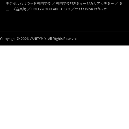
デジタルハリウッド専門学校 ／ 専門学校ESPミュージカルアカデミー ／ ミ
ューズ音楽院 ／ HOLLYWOOD AIR TOKYO ／ the fashion caféほか
Copyright © 2026 VANITYMIX. All Rights Reserved.