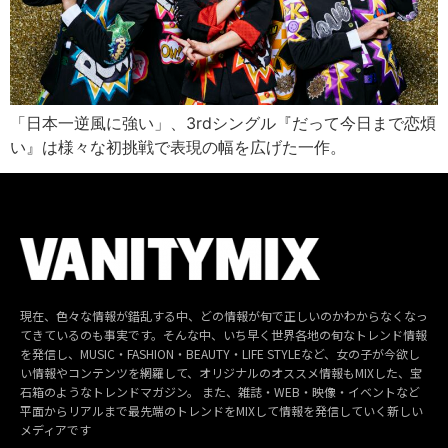
「日本一逆風に強い」、3rdシングル『だって今日まで恋煩
い』は様々な初挑戦で表現の幅を広げた一作。
現在、色々な情報が錯乱する中、どの情報が旬で正しいのかわからなくなっ
てきているのも事実です。そんな中、いち早く世界各地の旬なトレンド情報
を発信し、MUSIC・FASHION・BEAUTY・LIFE STYLEなど、女の子が今欲し
い情報やコンテンツを網羅して、オリジナルのオススメ情報もMIXした、宝
石箱のようなトレンドマガジン。 また、雑誌・WEB・映像・イベントなど
平面からリアルまで最先端のトレンドをMIXして情報を発信していく新しい
メディアです