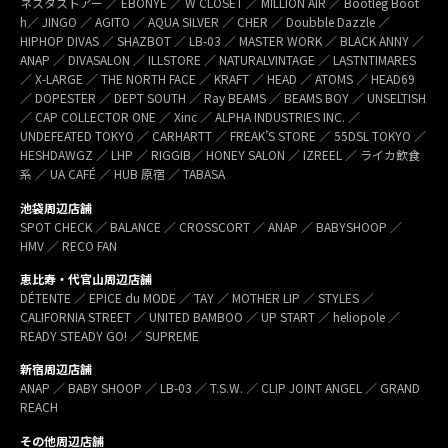
ネスタストアー ／ EBONYE ／ W CLOSET ／ MILLION AIR ／ Bootleg Boot
h／ JINGO ／ AGITO ／ AQUA SILVER ／ CHER ／ Doubble Dazzle ／
HIPHOP DIVAS ／ SHAZBOT ／ LB-03 ／ MASTER WORK ／ BLACK ANNY ／
ANAP ／ DIVASALON ／ ILLSTORE ／ NATURALVINTAGE ／ LASTNTIMARES
／ X-LARGE ／ THE NORTH FACE ／ KRAFT ／ HEAD ／ ATOMS ／ HEAD69
／ DOPESTER ／ DEPT SOUTH ／ Ray BEAMS ／ BEAMS BOY ／ UNSELTISH
／ CAP COLLECTOR ONE ／ Xinc ／ ALPHA INDUSTRIES INC. ／
UNDEFEATED TOKYO ／ CARHARTT ／ FREAK’S STORE ／ 55DSL TOKYO ／
HESHDAWGZ ／ LHP ／ RIGGIB／ HONEY SALON ／ IZREEL ／ ライカ飲食
系 ／ UA CAFÉ ／ HUB 原宿 ／ TABASA
池袋周辺店舗
SPOT CHECK ／ BALANCE ／ CROSSCORT ／ ANAP ／ BABYSHOOP ／
HMV ／ RECO FAN
恵比寿・代官山周辺店舗
DÉTENTE ／ EPICE du MODE ／ TAY ／ MOTHER LIP ／ STYLES ／
CALIFORNIA STREET ／ UNITED BAMBOO ／ UP START ／ heliopole ／
READY STEADY GO! ／ SUPREME
新宿周辺店舗
ANAP ／ BABY SHOOP ／ LB-03 ／ T.S.W. ／ CLIP JOINT ANGEL ／ GRAND
REACH
その他周辺店舗