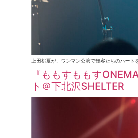
上田桃夏が、ワンマン公演で観客たちのハート
『ももすももすONEM
ト＠下北沢SHELTER