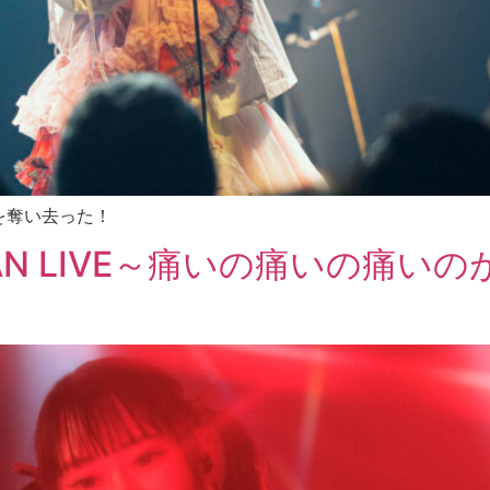
を奪い去った！
AN LIVE～痛いの痛いの痛い