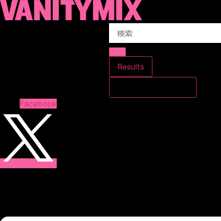
コ
ン
Search
テ
...
ン
ツ
に
Results
ス
すべての結果を見る
キ
ッ
Facebook
プ