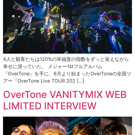
4人と観客たちは120%の幸福度の指数をずっと覚えながら
幸せに浸っていた。 メジャー1stフルアルバム
『OverTone』を手に、6月より始まったOverToneの全国ツ
アー『OverTone Live TOUR 202 […]
OverTone VANITYMIX WEB
LIMITED INTERVIEW