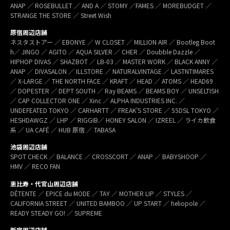
ANAP ／ ROSEBULLET ／ AND A ／ STOMY ／FAMES ／ MOREBUDGET ／
STRANGE THE STORE ／ Street Wish
原宿周辺店舗
ネスタストアー ／ EBONYE ／ W CLOSET ／ MILLION AIR ／ Bootleg Boot
h／ JINGO ／ AGITO ／ AQUA SILVER ／ CHER ／ Doubble Dazzle ／
HIPHOP DIVAS ／ SHAZBOT ／ LB-03 ／ MASTER WORK ／ BLACK ANNY ／
ANAP ／ DIVASALON ／ ILLSTORE ／ NATURALVINTAGE ／ LASTNTIMARES
／ X-LARGE ／ THE NORTH FACE ／ KRAFT ／ HEAD ／ ATOMS ／ HEAD69
／ DOPESTER ／ DEPT SOUTH ／ Ray BEAMS ／ BEAMS BOY ／ UNSELTISH
／ CAP COLLECTOR ONE ／ Xinc ／ ALPHA INDUSTRIES INC. ／
UNDEFEATED TOKYO ／ CARHARTT ／ FREAK’S STORE ／ 55DSL TOKYO ／
HESHDAWGZ ／ LHP ／ RIGGIB／ HONEY SALON ／ IZREEL ／ ライカ飲食
系 ／ UA CAFÉ ／ HUB 原宿 ／ TABASA
池袋周辺店舗
SPOT CHECK ／ BALANCE ／ CROSSCORT ／ ANAP ／ BABYSHOOP ／
HMV ／ RECO FAN
恵比寿・代官山周辺店舗
DÉTENTE ／ EPICE du MODE ／ TAY ／ MOTHER LIP ／ STYLES ／
CALIFORNIA STREET ／ UNITED BAMBOO ／ UP START ／ heliopole ／
READY STEADY GO! ／ SUPREME
新宿周辺店舗