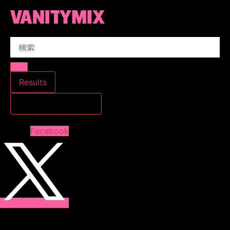
コ
ン
テ
Search
ン
...
ツ
に
ス
Results
キ
すべての結果を見る
ッ
プ
Facebook