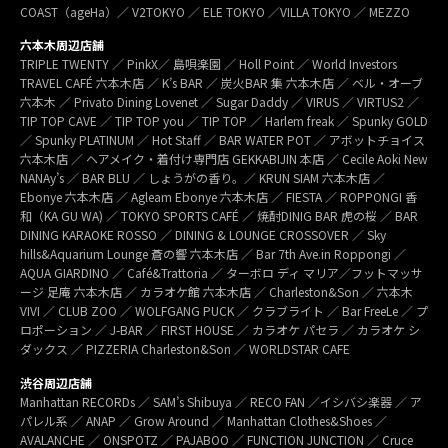
COAST（ageHa）／ V2TOKYO ／ ELE TOKYO ／VILLA TOKYO ／ MEZZO
六本木周辺店舗
TRIPLE TWENTY ／ PinkX／ 島唄楽園 ／ Holl Point ／ World Investors
TRAVEL CAFÉ 六本木店 ／ K’s BAR ／ 炭火BAR 集 六本木店 ／ ベル・オーブ
六本木 ／ Privato Dining Lovenet ／ Sugar Daddy ／ VIRUS ／ VIRTUS2 ／
TIP TOP CAVE ／ TIP TOP you ／ TIP TOP ／ Harlem freak ／ Spunky GOLD
／ Spunky PLATINUM ／ Hot Staff ／ BAR WATER POT ／ アボットチョイス
六本木店 ／ ヘアメイク・着付け専門店 GEKKABIJIN 本店 ／ Cecile Aoki New
NANAy’s ／ BAR BLU ／ しょうがの香り。／ KRUN SIAM 六本木店 ／
Ebonye 六本木店 ／ Agleam Ebonye 六本木店 ／ FIESTA ／ ROPPONGI 香
和（KA GU WA) ／ TOKYO SPORTS CAFÉ ／ 焼酎DINIG BAR 虎の桜 ／ BAR
DINING KARAOKE ROSSO ／ DINING & LOUNGE CROSSOVER ／ Sky
hills&Aquarium Lounge 蒼の響 六本木店 ／ Bar 7th Ave.in Roppongi ／
AQUA GIARDINO ／ Café&Trattoria ／ ターボロ ディ マリア／フットマッサ
ージ 足庵 六本木店 ／ カラオケ館 六本木店 ／ Charleston&Son ／ 六本木
VIVI ／ CLUB ZOO ／ WOLFGANG PUCK ／ クラブライト ／ Bar FreeLe ／ プ
ロポーション ／ J-BAR ／ FIRST HOUSE ／ カラオケ パセラ ／ カラオケ シ
ダックス ／ PIZZERIA Charleston&Son ／ WORLDSTAR CAFE
渋谷周辺店舗
Manhattan RECORDs ／ SAM’s Shibuya ／ RECO FAN ／イシバシ楽器 ／ ア
パレル系 ／ ANAP ／ Grow Around ／ Manhattan Clothes&Shoes ／
AVALANCHE ／ ONSPOTZ ／ PAJABOO ／ FUNCTION JUNCTION ／ Cruce